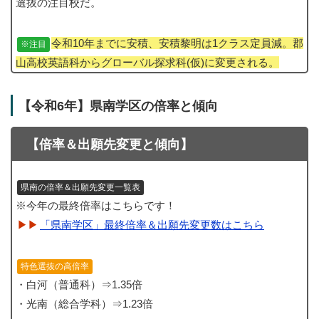
選抜の注目校だ。
令和10年までに安積、安積黎明は1クラス定員減。郡
※注目
山高校英語科からグローバル探求科(仮)に変更される。
【令和6年】県南学区の倍率と傾向
【倍率＆出願先変更と傾向】
県南の倍率＆出願先変更一覧表
※今年の最終倍率はこちらです！
「県南学区」最終倍率＆出願先変更数はこちら
特色選抜の高倍率
・白河（普通科）⇒1.35倍
・光南（総合学科）⇒1.23倍