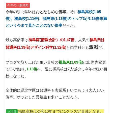
今年の一般傾向
今年の県北学区は
おとなしめな倍率
。特に
福島高校(1.05
倍)、橘高校(1.11倍)、福島東(1.13倍)のトップ3が1.15倍未満
という今まで見たことのない倍率
だった。
最も高倍率は
福島南(情報会計）の1.47倍
。人気の
福島西は
激戦
普通科(1.39倍)デザイン科学(1.32倍)
と両学科とも
だ。
ブログで取り上げた狙い目校の
福島東(1.09倍)
は出願先変更
で9人増加し
1.13倍
へ。逆に橘高校は7人減少し今年の狙い目
校になった。
全体的に県北学区は普通科も実業系もいつもより大人しい
倍率。ホッとした受験生も多いことだろう。
福島高校は令和10年までに1クラス定員減となる。
※注目