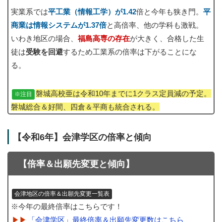
実業系では
平工業（情報工学）が1.42
倍と今年も狭き門。
平
商業は情報システムが1.37倍
と高倍率、他の学科も激戦。
いわき地区の場合、
福島高専の存在
が大きく、合格した生
徒は
受験を回避
するため工業系の倍率は下がることにな
る。
磐城高校亜は令和10年までに1クラス定員減の予定。
※注目
磐城総合＆好間、四倉＆平商も統合される。
【令和6年】会津学区の倍率と傾向
【倍率＆出願先変更と傾向】
会津地区の倍率＆出願先変更一覧表
※今年の最終倍率はこちらです！
「会津学区」最終倍率＆出願先変更数はこちら