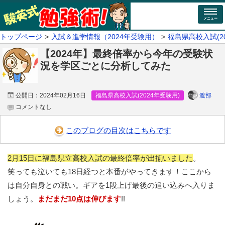
メニュー
トップページ
入試＆進学情報（2024年受験用）
福島県高校入試(2
【2024年】最終倍率から今年の受験状
況を学区ごとに分析してみた
渡部
公開日：
2024年02月16日
福島県高校入試(2024年受験用)
コメントなし
このブログの目次はこちらです
2月15日に福島県立高校入試の最終倍率が出揃いました
。
笑っても泣いても18日経つと本番がやってきます！ここから
は自分自身との戦い。ギアを1段上げ最後の追い込みへ入りま
しょう。
まだまだ10点は伸びます
!!