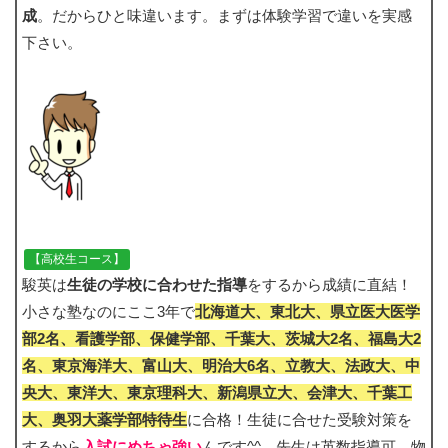
成
。だからひと味違います。まずは体験学習で違いを実感
下さい。
【高校生コース】
駿英は
生徒の学校に合わせた指導
をするから成績に直結！
小さな塾なのにここ3年で
北海道大、東北大、県立医大医学
部2名、看護学部、保健学部、千葉大、茨城大2名、福島大2
名、東京海洋大、富山大、明治大6名、立教大、法政大、中
央大、東洋大、東京理科大、新潟県立大、会津大、千葉工
大、奥羽大薬学部特待生
に合格！生徒に合せた受験対策を
するから
入試にめちゃ強い
んです^^ 先生は英数指導可。物