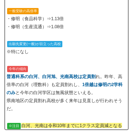
一般受験の高倍率
・修明（食品科学）⇒1.13倍
・修明（生産流通）⇒1.08倍
出願先変更(一般)が目立った高校
※特になし
今年の傾向
普通科系の白河、白河旭、光南高校は定員割
れ。昨年、高
倍率の白河（理数科）も定員割れし、
1倍越は修明の2学科
のみ
と今年の白河学区は無風状態といえる。
県南地区の定員割れ高校が多く来年は見直しが行われそう
だ。
白河、光南は令和10年までに1クラス定員減となる
※注目