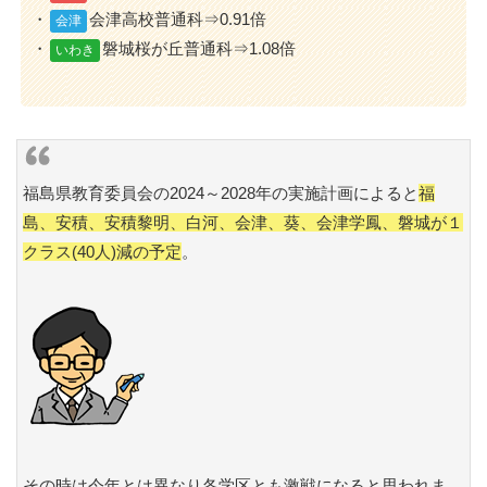
・
会津高校普通科⇒0.91倍
会津
・
磐城桜が丘普通科⇒1.08倍
いわき
福島県教育委員会の2024～2028年の実施計画によると
福
島、安積、安積黎明、白河、会津、葵、会津学鳳、磐城が１
クラス(40人)減の予定
。
その時は今年とは異なり各学区とも激戦になると思われま