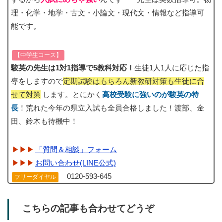
理・化学・地学・古文・小論文・現代文・情報など指導可
能です。
【中学生コース】
駿英の先生は1対1指導で5教科対応！
生徒1人1人に応じた指
導をしますので
定期試験はもちろん新教研対策も生徒に合
せて対策
します。とにかく
高校受験に強いのが駿英の特
長
！荒れた今年の県立入試も全員合格しました！渡部、金
田、鈴木も待機中！
「質問＆相談」フォーム
お問い合わせ(LINE公式)
0120-593-645
フリーダイヤル
こちらの記事も合わせてどうぞ