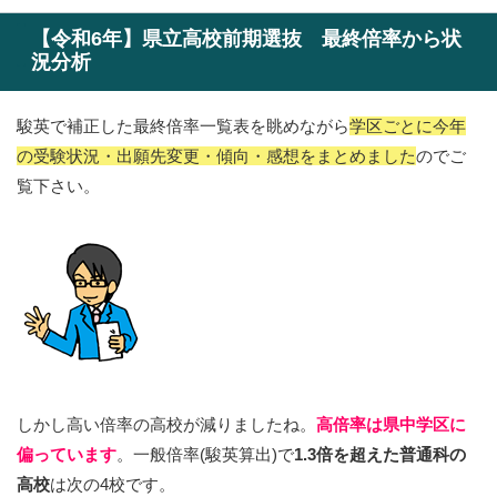
【令和6年】県立高校前期選抜 最終倍率から状
況分析
駿英で補正した最終倍率一覧表を眺めながら
学区ごとに今年
の受験状況・出願先変更・傾向・感想をまとめました
のでご
覧下さい。
しかし高い倍率の高校が減りましたね。
高倍率は県中学区に
偏っています
。一般倍率(駿英算出)で
1.3倍を超えた普通科の
高校
は次の4校です。