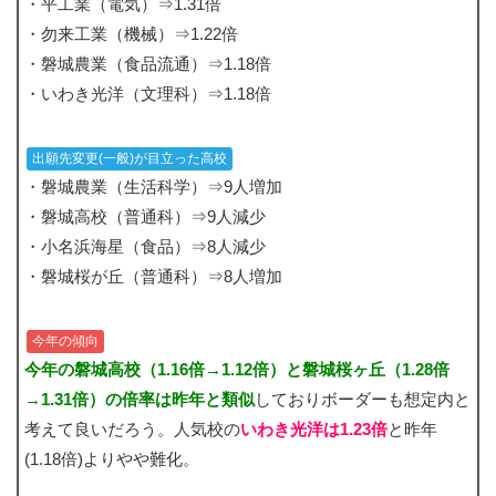
・平工業（電気）⇒1.31倍
・勿来工業（機械）⇒1.22倍
・磐城農業（食品流通）⇒1.18倍
・いわき光洋（文理科）⇒1.18倍
出願先変更(一般)が目立った高校
・磐城農業（生活科学）⇒9人増加
・磐城高校（普通科）⇒9人減少
・小名浜海星（食品）⇒8人減少
・磐城桜が丘（普通科）⇒8人増加
今年の傾向
今年の磐城高校（1.16倍→1.12倍）と磐城桜ヶ丘（1.28倍
→1.31倍）の倍率は昨年と類似
しておりボーダーも想定内と
考えて良いだろう。人気校の
いわき光洋は1.23倍
と昨年
(1.18倍)よりやや難化。