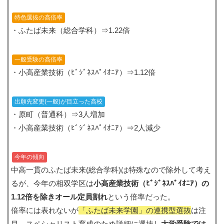
特色選抜の高倍率
・ふたば未来（総合学科）⇒1.22倍
一般受験の高倍率
・小高産業技術（ﾋﾞｼﾞﾈｽﾊﾟｲｵﾆｱ）⇒1.12倍
出願先変更(一般)が目立った高校
・原町（普通科）⇒3人増加
・小高産業技術（ﾋﾞｼﾞﾈｽﾊﾟｲｵﾆｱ）⇒2人減少
今年の傾向
中高一貫のふたば未来(総合学科)は特殊なので除外して考え
るが、今年の相双学区は
小高産業技術（ﾋﾞｼﾞﾈｽﾊﾟｲｵﾆｱ）の
1.12倍を除きオール定員割れ
という倍率だった。
倍率には表れないが
「ふたば未来学園」の連携型選抜
は注
目。スペシャリスト育成のため詳細に選抜し
大学受験では