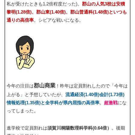
私が受けたときも1.2倍程度だった)。
郡山の人気3校は安積
黎明(1.28倍)、郡山東(1.40倍)、郡山普通科(1.48倍)といつも
通りの高倍率
。シビアな戦いになる。
郡山商業
今年の注目は
！昨年は定員割れしたので「今年は
上がる」と予想していたが、
流通経済(1.40倍)会計(1.73倍)
情報処理(1.35倍)と全学科が県内屈指の高倍率
。
超激戦
にな
ってしまった。
進学校で定員割れは
須賀川桐陽数理科学科(0.64倍）
。後期