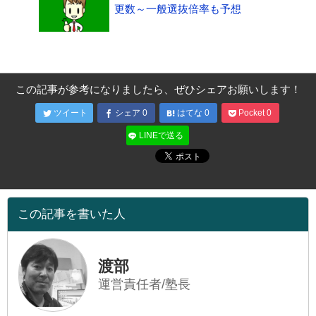
更数～一般選抜倍率も予想
この記事が参考になりましたら、ぜひシェアお願いします！
ツイート
シェア
0
はてな
0
Pocket
0
LINEで送る
この記事を書いた人
渡部
運営責任者/塾長