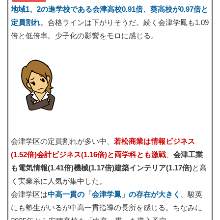
地域1、2の進学校である会津高校0.91倍、葵高校が0.97倍と
定員割れ
。合格ラインは下がりそうだ。続く会津学鳳も1.09
倍と低倍率。少子化の影響をモロに感じる。
会津学区の定員割れが多い中、
若松商業は情報ビジネス
(1.52倍)会計ビジネス(1.16倍)と両学科とも激戦
、
会津工業
も電気情報(1.41倍)機械(1.17倍)建築インテリア(1.17倍)
と高
く実業系に人気が集中した。
会津学区は
中高一貫の「会津学鳳」の存在が大きく
、駿英
にも塾生がいるが中高一貫指導の長所を感じる。ちなみに