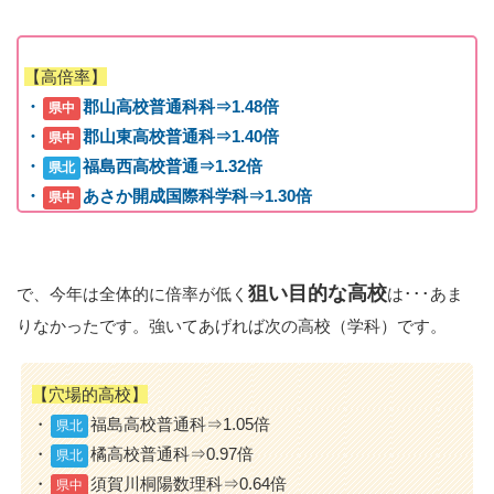
【高倍率】
・
郡山高校普通科科⇒1.48倍
県中
・
郡山東高校普通科⇒1.40倍
県中
・
福島西高校普通⇒1.32倍
県北
・
あさか開成国際科学科⇒1.30倍
県中
狙い目的な高校
で、今年は全体的に倍率が低く
は･･･あま
りなかったです。強いてあげれば次の高校（学科）です。
【穴場的高校】
・
福島高校普通科⇒1.05倍
県北
・
橘高校普通科⇒0.97倍
県北
・
須賀川桐陽数理科⇒0.64倍
県中