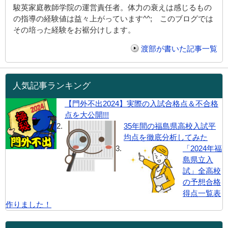
駿英家庭教師学院の運営責任者。体力の衰えは感じるもの
の指導の経験値は益々上がっています^^; このブログでは
その培った経験をお裾分けします。
渡部が書いた記事一覧
人気記事ランキング
【門外不出2024】実際の入試合格点＆不合格
点を大公開!!!
35年間の福島県高校入試平
均点を徹底分析してみた
「2024年福
島県立入
試」全高校
の予想合格
得点一覧表
作りました！