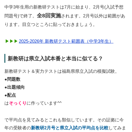
中学3年生用の新教研テストは7月に始まり、2月号(入試予想
全8回実施
問題号)で終了。
されます。2月号以外は範囲があ
ります。目立つところに貼っておきましょう。
2025-2026年 新教研テスト範囲表（中学3年生）
新教研は県立入試本番と本当に似てる？
新教研テスト＆実力テストは福島県県立入試の模擬試験。
●問題数
●出題傾向
●配点
は
そっくり
に作っています^^
で平均点を見てみるとこれも類似しています。その証拠に今
年の受験者の
新教研2月号と県立入試の平均点を比較
してみま