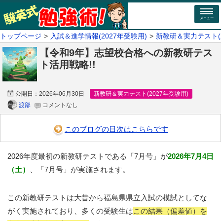
メニュー
トップページ
入試＆進学情報(2027年受験用)
新教研＆実力テスト(2
【令和9年】志望校合格への新教研テス
ト活用戦略!!
公開日：
2026年06月30日
新教研＆実力テスト(2027年受験用)
渡部
コメントなし
このブログの目次はこちらです
2026年度最初の新教研テストである「7月号」が
2026年7月4日
（土）
、「7月号」が実施されます。
この新教研テストは大昔から福島県県立入試の模試としてな
がく実施されており、多くの受験生は
この結果（偏差値）を