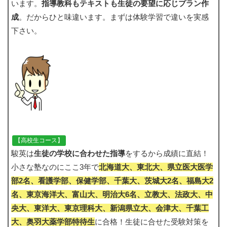
います。
指導教科もテキストも生徒の要望に応じプラン作
成
。だからひと味違います。まずは体験学習で違いを実感
下さい。
【高校生コース】
駿英は
生徒の学校に合わせた指導
をするから成績に直結！
小さな塾なのにここ3年で
北海道大、東北大、県立医大医学
部2名、看護学部、保健学部、千葉大、茨城大2名、福島大2
名、東京海洋大、富山大、明治大6名、立教大、法政大、中
央大、東洋大、東京理科大、新潟県立大、会津大、千葉工
大、奥羽大薬学部特待生
に合格！生徒に合せた受験対策を