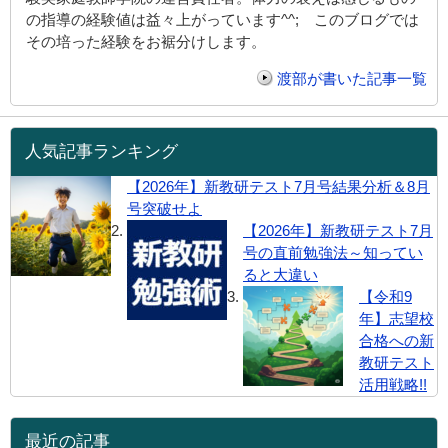
の指導の経験値は益々上がっています^^; このブログでは
その培った経験をお裾分けします。
渡部が書いた記事一覧
人気記事ランキング
【2026年】新教研テスト7月号結果分析＆8月
号突破せよ
【2026年】新教研テスト7月
号の直前勉強法～知ってい
ると大違い
【令和9
年】志望校
合格への新
教研テスト
活用戦略!!
最近の記事