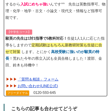
するから
入試にめちゃ強い
んです^^ 先生は英数指導可。物
理・化学・地学・古文・小論文・現代文・情報など指導可
能です。
【中学生コース】
駿英の先生は1対1指導で5教科対応！
生徒1人1人に応じた指
導をしますので
定期試験はもちろん新教研対策も生徒に合
せて対策
します。とにかく
高校受験に強いのが駿英の特
長
！荒れた今年の県立入試も全員合格しました！渡部、金
田、鈴木も待機中！
「質問＆相談」フォーム
お問い合わせ(LINE公式)
0120-593-645
フリーダイヤル
こちらの記事も合わせてどうぞ