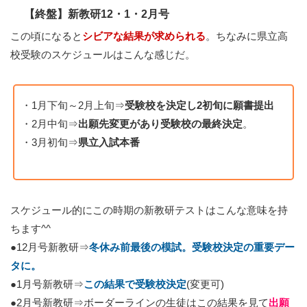
【終盤】新教研12・1・2月号
この頃になると
シビアな結果が求められる
。ちなみに県立高
校受験のスケジュールはこんな感じだ。
・1月下旬～2月上旬⇒
受験校を決定し2初旬に願書提出
・2月中旬⇒
出願先変更があり受験校の最終決定
。
・3月初旬⇒
県立入試本番
スケジュール的にこの時期の新教研テストはこんな意味を持
ちます^^
●12月号新教研⇒
冬休み前最後の模試。受験校決定の重要デー
タに。
●1月号新教研⇒
この結果で受験校決定
(変更可)
●2月号新教研⇒ボーダーラインの生徒はこの結果を見て
出願