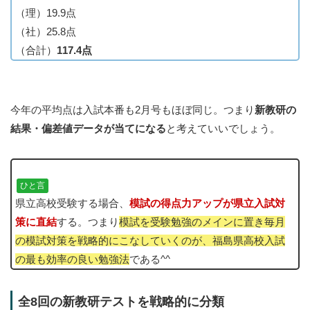
（理）19.9点
（社）25.8点
（合計）
117.4点
今年の平均点は入試本番も2月号もほぼ同じ。つまり
新教研の
結果・偏差値データが当てになる
と考えていいでしょう。
ひと言
県立高校受験する場合、
模試の得点力アップが県立入試対
策に直結
する。つまり
模試を受験勉強のメインに置き毎月
の模試対策を戦略的にこなしていくのが、福島県高校入試
の最も効率の良い勉強法
である^^
全8回の新教研テストを戦略的に分類