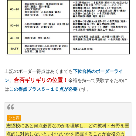
上記のボーダー得点はあくまでも
下位合格のボーダーライ
合否ギリギリの位置！
ン
。
余裕を持って受験するために
は
この得点プラス５～１０点が必要
です。
ひと言
志望校にあと何点必要なのかを理解し、どの教科・分野を重
点的に対策しないといけないかを把握することが合格のカ