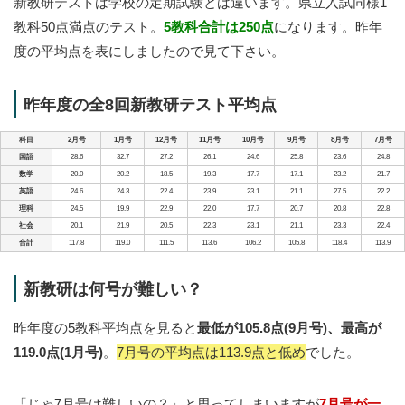
新教研テストは学校の定期試験とは違います。県立入試同様1
教科50点満点のテスト。
5教科合計は250点
になります。昨年
度の平均点を表にしましたので見て下さい。
昨年度の全8回新教研テスト平均点
科目
2月号
1月号
12月号
11月号
10月号
9月号
8月号
7月号
国語
28.6
32.7
27.2
26.1
24.6
25.8
23.6
24.8
数学
20.0
20.2
18.5
19.3
17.7
17.1
23.2
21.7
英語
24.6
24.3
22.4
23.9
23.1
21.1
27.5
22.2
理科
24.5
19.9
22.9
22.0
17.7
20.7
20.8
22.8
社会
20.1
21.9
20.5
22.3
23.1
21.1
23.3
22.4
合計
117.8
119.0
111.5
113.6
106.2
105.8
118.4
113.9
新教研は何号が難しい？
昨年度の5教科平均点を見ると
最低が105.8点(9月号)、最高が
119.0点(1月号)
。
7月号の平均点は113.9点と低め
でした。
「じゃ7月号は難しいの？」と思ってしまいますが
7月号が一