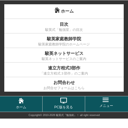
ホーム
目次
駿英式「勉強室」の目次
駿英家庭教師学院
駿英家庭教師学院のホームページ
駿英ネットサービス
駿英ネットサービスのご案内
連立方程式3部作
「連立方程式３部作」のご案内
お問合わせ
お問合せフォームはこちら
メニュー
ホーム
PC版を見る
Copyright©
2010-2026 駿英式『勉強術』！
all right reserved