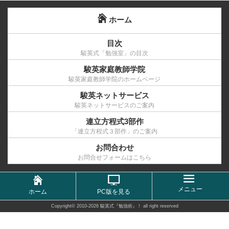
ホーム
目次
駿英式「勉強室」の目次
駿英家庭教師学院
駿英家庭教師学院のホームページ
駿英ネットサービス
駿英ネットサービスのご案内
連立方程式3部作
「連立方程式３部作」のご案内
お問合わせ
お問合せフォームはこちら
メニュー
ホーム
PC版を見る
Copyright©
2010-2026 駿英式『勉強術』！
all right reserved