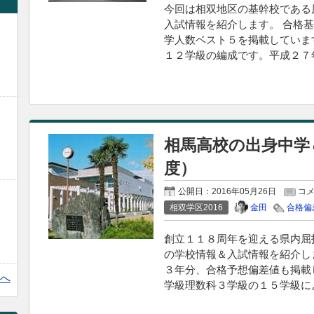
今回は相双地区の基幹校である
入試情報を紹介します。 合格
学人数ベスト５を掲載していま
１２学級の編成です。平成２７
相馬高校の出身中学
度）
公開日：
2016年05月26日
コ
金田
相双学区2016
合格偏
創立１１８周年を迎える県内屈
の学校情報＆入試情報を紹介し
３年分、合格予想偏差値も掲載
へ
学級理数科３学級の１５学級に