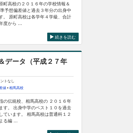
原町高校の２０１６年の学校情報＆
基準予想偏差値と過去３年分の出身中
す。 原町高校は各学年４学級、合計
年度から …
続きを読む
＆データ（平成２７年
メントなし
差値
•
相馬高校
指の伝統校、相馬高校の ２０１６年
ます。 出身中学のベスト１０を過去
しています。 相馬高校は普通科１２
よる編 …