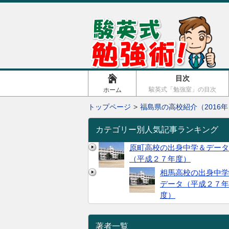
目次
駿英式「勉強室」の目次
ホーム
トップページ
福島県の高校紹介（2016年
カテゴリー別人気記事ランキング
原町高校の出身中学＆データ
（平成２７年度）
相馬高校の出身中学
データ（平成２７年
度）
著者一覧