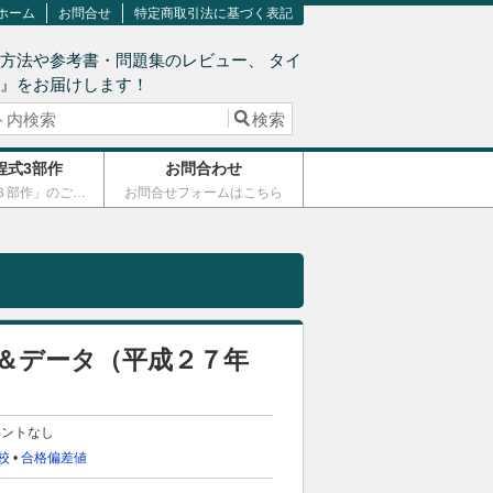
ホーム
お問合せ
特定商取引法に基づく表記
方法や参考書・問題集のレビュー、 タイ
術』をお届けします！
程式3部作
お問合わせ
「連立方程式３部作」のご案内
お問合せフォームはこちら
＆データ（平成２７年
メントなし
校
•
合格偏差値