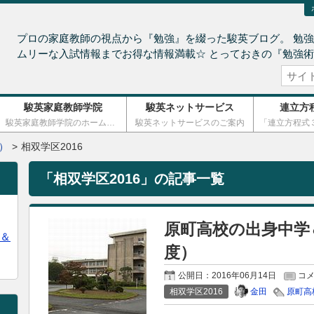
プロの家庭教師の視点から『勉強』を綴った駿英ブログ。 勉強
ムリーな入試情報までお得な情報満載☆ とっておきの『勉強
駿英家庭教師学院
駿英ネットサービス
連立方
駿英家庭教師学院のホームページ
駿英ネットサービスのご案内
）
相双学区2016
「
相双学区2016
」の記事一覧
原町高校の出身中学
＆
度）
公開日：
2016年06月14日
コ
金田
相双学区2016
原町高