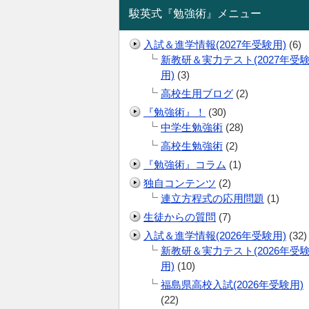
駿英式『勉強術』メニュー
入試＆進学情報(2027年受験用)
(6)
新教研＆実力テスト(2027年受
用)
(3)
高校生用ブログ
(2)
『勉強術』！
(30)
中学生勉強術
(28)
高校生勉強術
(2)
『勉強術』コラム
(1)
独自コンテンツ
(2)
連立方程式の応用問題
(1)
生徒からの質問
(7)
入試＆進学情報(2026年受験用)
(32)
新教研＆実力テスト(2026年受
用)
(10)
福島県高校入試(2026年受験用)
(22)