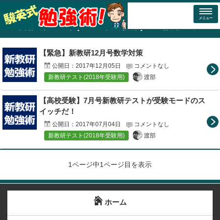
トップページ
入試＆進学情報（2018年受験用）
新教研テスト(201
メニュー
「
新教研テスト(2018年受験用)
」の記事一覧
【緊急】新教研12月号数学対策
公開日：
2017年12月05日
コメントなし
渡部
新教研テスト(2018年受験用)
【高校受験】7月号新教研テストが受験モードのス
イッチだ！
公開日：
2017年07月04日
コメントなし
渡部
新教研テスト(2018年受験用)
1ページ中1ページ目を表示
ホーム