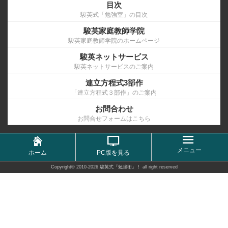
目次
駿英式「勉強室」の目次
駿英家庭教師学院
駿英家庭教師学院のホームページ
駿英ネットサービス
駿英ネットサービスのご案内
連立方程式3部作
「連立方程式３部作」のご案内
お問合わせ
お問合せフォームはこちら
メニュー
ホーム
PC版を見る
Copyright©
2010-2026 駿英式『勉強術』！
all right reserved