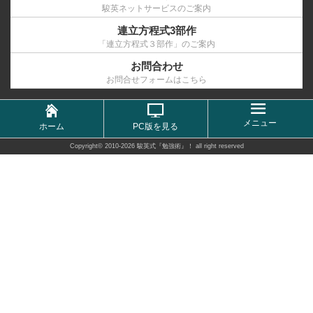
駿英ネットサービスのご案内
連立方程式3部作
「連立方程式３部作」のご案内
お問合わせ
お問合せフォームはこちら
メニュー
ホーム
PC版を見る
Copyright©
2010-2026 駿英式『勉強術』！
all right reserved