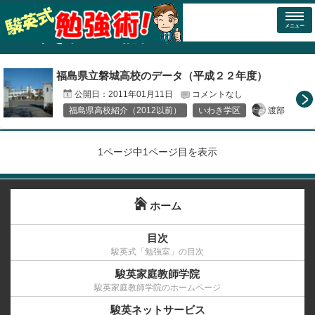
トップページ
福島県高校紹介（2012以前）
いわき学区
メニュー
「
いわき学区
」の記事一覧
福島県立磐城高校のデータ（平成２２年度）
公開日：
2011年01月11日
コメントなし
渡部
福島県高校紹介（2012以前）
いわき学区
1ページ中1ページ目を表示
ホーム
目次
駿英式「勉強室」の目次
駿英家庭教師学院
駿英家庭教師学院のホームページ
駿英ネットサービス