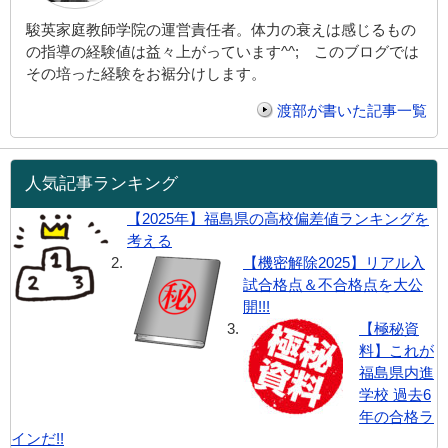
駿英家庭教師学院の運営責任者。体力の衰えは感じるもの
の指導の経験値は益々上がっています^^; このブログでは
その培った経験をお裾分けします。
渡部が書いた記事一覧
人気記事ランキング
【2025年】福島県の高校偏差値ランキングを
考える
【機密解除2025】リアル入
試合格点＆不合格点を大公
開!!!
【極秘資
料】これが
福島県内進
学校 過去6
年の合格ラ
インだ!!