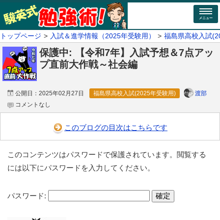
メニュー
トップページ
入試＆進学情報（2025年受験用）
福島県高校入試(2
保護中: 【令和7年】入試予想＆7点アッ
プ直前大作戦～社会編
渡部
公開日：
2025年02月27日
福島県高校入試(2025年受験用)
コメントなし
このブログの目次はこちらです
このコンテンツはパスワードで保護されています。閲覧する
には以下にパスワードを入力してください。
パスワード: