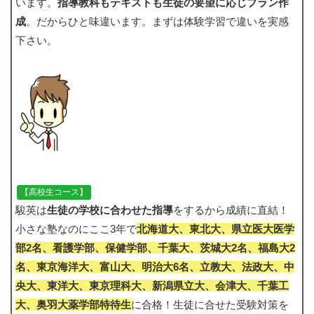
います。
指導教科もテキストも生徒の要望に応じプラン作
成
。だからひと味違います。まずは体験学習で違いを実感
下さい。
【高校生コース】
駿英は
生徒の学校に合わせた指導
をするから成績に直結！
小さな塾なのにここ3年で
北海道大、東北大、県立医大医学
部2名、看護学部、保健学部、千葉大、茨城大2名、福島大2
名、東京海洋大、富山大、明治大6名、立教大、法政大、中
央大、東洋大、東京理科大、新潟県立大、会津大、千葉工
大、奥羽大薬学部特待生
に合格！生徒に合せた受験対策を