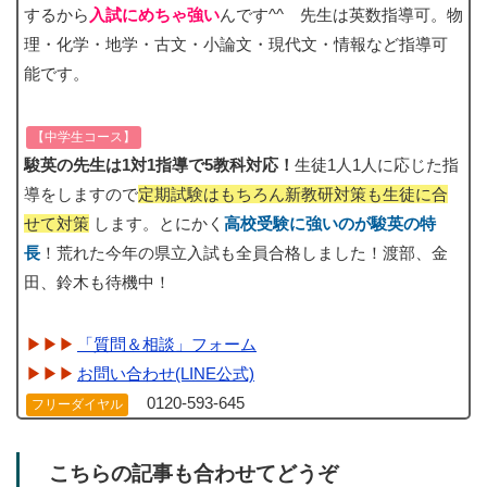
するから
入試にめちゃ強い
んです^^ 先生は英数指導可。物
理・化学・地学・古文・小論文・現代文・情報など指導可
能です。
【中学生コース】
駿英の先生は1対1指導で5教科対応！
生徒1人1人に応じた指
導をしますので
定期試験はもちろん新教研対策も生徒に合
せて対策
します。とにかく
高校受験に強いのが駿英の特
長
！荒れた今年の県立入試も全員合格しました！渡部、金
田、鈴木も待機中！
「質問＆相談」フォーム
お問い合わせ(LINE公式)
0120-593-645
フリーダイヤル
こちらの記事も合わせてどうぞ