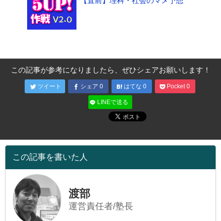
【直前】理科・社会のマメ予想
この記事が参考になりましたら、ぜひシェアお願いします！
ツイート
シェア
0
はてな
0
Pocket
0
LINEで送る
この記事を書いた人
渡部
運営責任者/塾長