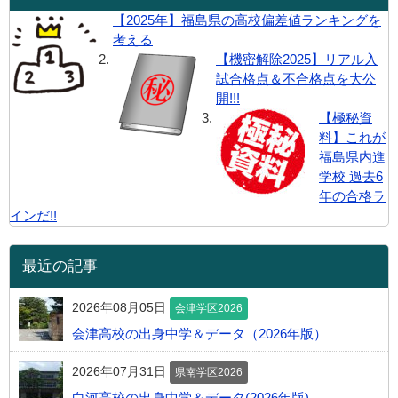
【2025年】福島県の高校偏差値ランキングを
考える
【機密解除2025】リアル入
試合格点＆不合格点を大公
開!!!
【極秘資
料】これが
福島県内進
学校 過去6
年の合格ラ
インだ!!
最近の記事
2026年08月05日
会津学区2026
会津高校の出身中学＆データ（2026年版）
2026年07月31日
県南学区2026
白河高校の出身中学＆データ(2026年版)