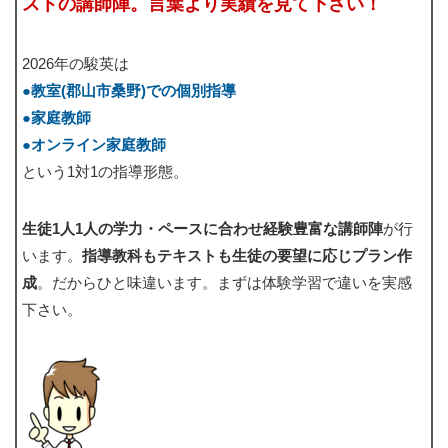
ストの講師陣。言葉より実績を見て下さい！
2026年の駿英は
●教室(郡山市桑野)での個別指導
●家庭教師
●オンライン家庭教師
という1対1の指導形態。
生徒1人1人の学力・ペースに合わせ経験豊富な講師陣
が行
います。
指導教科もテキストも生徒の要望に応じプラン作
成
。だからひと味違います。まずは体験学習で違いを実感
下さい。