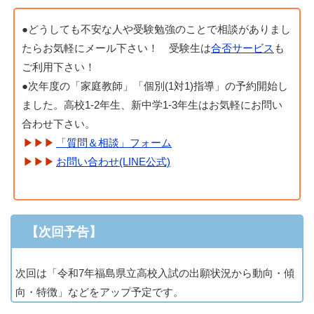
●どうしても不安な人や受験勉強のことで相談がありまし
たらお気軽にメール下さい！ 受験生は
合否サービス
も
ご利用下さい！
●次年度の「家庭教師」「個別(1対1)指導」の予約開始し
ました。高校1-2年生、新中学1-3年生はお気軽にお問い
合わせ下さい。
「質問＆相談」フォーム
お問い合わせ(LINE公式)
【次回予告】
次回は「令和7年福島県立高校入試の出願状況から動向・傾
向・特徴」などをアップ予定です。