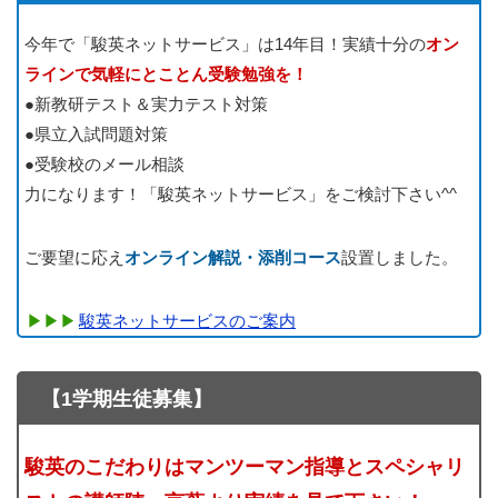
今年で「駿英ネットサービス」は14年目！実績十分の
オン
ラインで気軽にとことん受験勉強を！
●新教研テスト＆実力テスト対策
●県立入試問題対策
●受験校のメール相談
力になります！「駿英ネットサービス」をご検討下さい^^
ご要望に応え
オンライン解説・添削コース
設置しました。
駿英ネットサービスのご案内
【1学期生徒募集】
駿英のこだわりはマンツーマン指導とスペシャリ