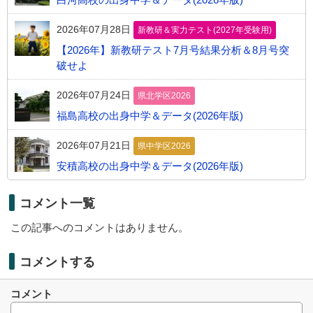
2026年07月28日
新教研＆実力テスト(2027年受験用)
【2026年】新教研テスト7月号結果分析＆8月号突
破せよ
2026年07月24日
県北学区2026
福島高校の出身中学＆データ(2026年版)
2026年07月21日
県中学区2026
安積高校の出身中学＆データ(2026年版)
コメント一覧
この記事へのコメントはありません。
コメントする
コメント