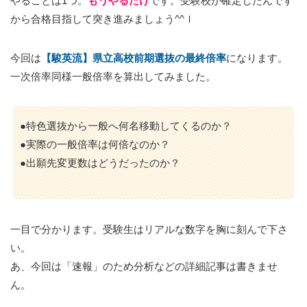
やることは1つ。
もうやるだけ
です。受験校が確定したんです
から合格目指して突き進みましょう^^ｌ
今回は
【駿英流】県立高校前期選抜の最終倍率
になります。
一次倍率同様一般倍率を算出してみました。
●特色選抜から一般へ何名移動してくるのか？
●実際の一般倍率は何倍なのか？
●出願先変更数はどうだったのか？
一目で分かります。受験生はリアルな数字を胸に刻んで下さ
い。
あ、今回は「速報」のため分析などの詳細記事は書きませ
ん。