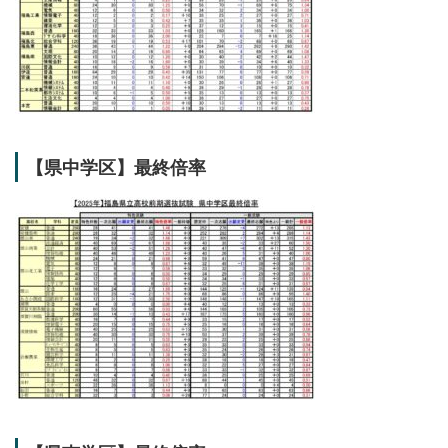
【県中学区】最終倍率