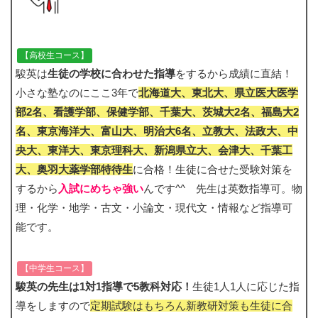
【高校生コース】
駿英は
生徒の学校に合わせた指導
をするから成績に直結！
小さな塾なのにここ3年で
北海道大、東北大、県立医大医学
部2名、看護学部、保健学部、千葉大、茨城大2名、福島大2
名、東京海洋大、富山大、明治大6名、立教大、法政大、中
央大、東洋大、東京理科大、新潟県立大、会津大、千葉工
大、奥羽大薬学部特待生
に合格！生徒に合せた受験対策を
するから
入試にめちゃ強い
んです^^ 先生は英数指導可。物
理・化学・地学・古文・小論文・現代文・情報など指導可
能です。
【中学生コース】
駿英の先生は1対1指導で5教科対応！
生徒1人1人に応じた指
導をしますので
定期試験はもちろん新教研対策も生徒に合