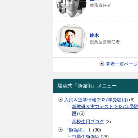
教務責任者
鈴木
授業運営責任者
著者一覧ページ
駿英式『勉強術』メニュー
入試＆進学情報(2027年受験用)
(6)
新教研＆実力テスト(2027年受
用)
(3)
高校生用ブログ
(2)
『勉強術』！
(30)
中学生勉強術
(28)