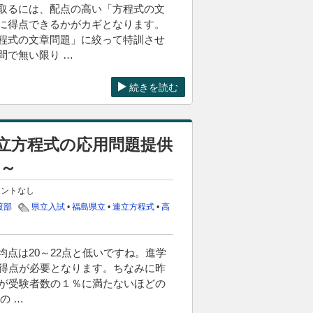
取るには、配点の高い「方程式の文
に得点できるかがカギとなります。
程式の文章問題」に絞って特訓させ
問で無い限り …
続きを読む
立方程式の応用問題提供
～
メントなし
渡部
県立入試
•
福島県立
•
連立方程式
•
高
点は20～22点と低いですね。進学
の得点が必要となります。ちなみに昨
者が受験者数の１％に満たないほどの
の …