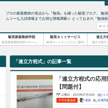
プロの家庭教師の視点から『勉強』を綴った駿英ブログ。 勉強
ムリーな入試情報までお得な情報満載☆ とっておきの『勉強
駿英家庭教師学院
駿英ネットサービス
連立方
駿英家庭教師学院のホームページ
駿英ネットサービスのご案内
「
連立方程式
」の記事一覧
「連立方程式の応用
【問題付】
公開日：
2015年07月16日
コメ
渡部
中学生勉強術
応用問