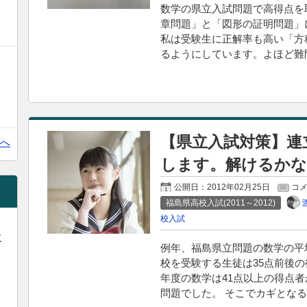
数学の県立入試問題で高得点を
章問題」と「図形の証明問題」
私は受験生に正解率も高い「方
るようにしています。よほど難
【県立入試対策】連
へ
します。解けるかな
公開日：
2012年02月25日
コ
福島県高校入試(2011～2012)
校入試
験
例年、福島県立問題の数学の平均
校を受験する生徒は35点前後
年度の数学は41点以上の得点
問題でした。 そこでカギとなる