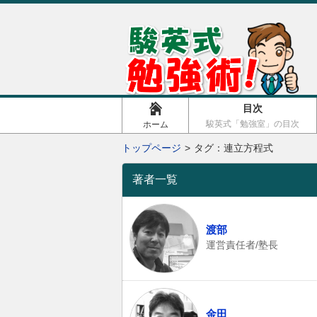
目次
駿英式「勉強室」の目次
ホーム
トップページ
タグ：連立方程式
著者一覧
渡部
運営責任者/塾長
金田