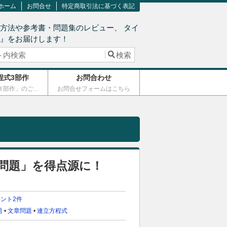
ホーム
お問合せ
特定商取引法に基づく表記
方法や参考書・問題集のレビュー、 タイ
術』をお届けします！
程式3部作
お問合わせ
「連立方程式３部作」のご案内
お問合せフォームはこちら
問題」を得点源に！
ント2件
題
•
文章問題
•
連立方程式