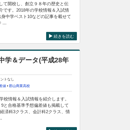
して開校し、創立９８年の歴史と伝
です。2018年の学校情報＆入試情
出身中学ベスト10などの記事を載せて
 …
続きを読む
中学＆データ(平成28年
メントなし
差値
•
郡山商業高校
の学校情報＆入試情報を紹介します。
ト9と合格基準予想偏差値も掲載して
経済科3クラス、会計科2クラス、情
…