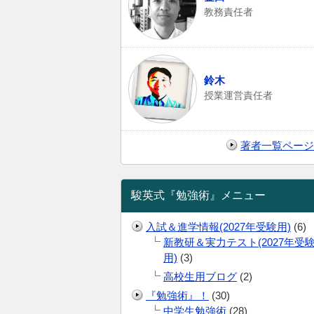
教務責任者
鈴木
授業運営責任者
著者一覧ページ
駿英式『勉強術』メニュー
入試＆進学情報(2027年受験用)
(6)
新教研＆実力テスト(2027年受
用)
(3)
高校生用ブログ
(2)
『勉強術』！
(30)
中学生勉強術
(28)