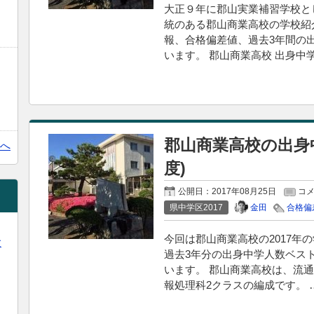
大正９年に郡山実業補習学校と
統のある郡山商業高校の学校紹介
報、合格偏差値、過去3年間の
います。 郡山商業高校 出身中学
郡山商業高校の出身
へ
度)
公開日：
2017年08月25日
コ
金田
県中学区2017
合格偏
今回は郡山商業高校の2017年
験
過去3年分の出身中学人数ベス
います。 郡山商業高校は、流通
報処理科2クラスの編成です。 