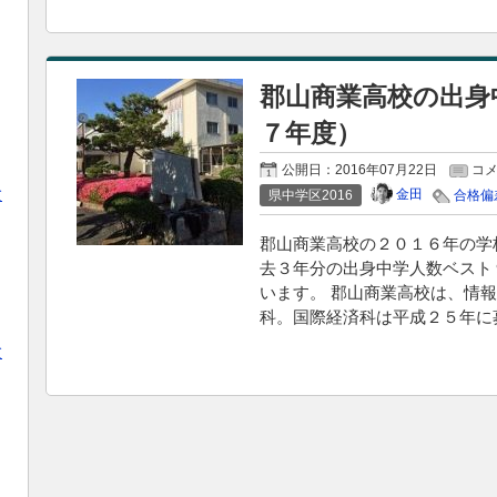
郡山商業高校の出身
７年度）
公開日：
2016年07月22日
コ
験
金田
県中学区2016
合格偏
郡山商業高校の２０１６年の学
去３年分の出身中学人数ベスト
います。 郡山商業高校は、情
科。国際経済科は平成２５年に
験