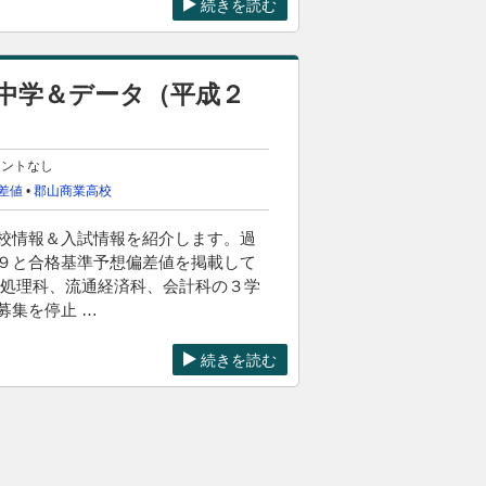
続きを読む
中学＆データ（平成２
メントなし
差値
•
郡山商業高校
校情報＆入試情報を紹介します。過
９と合格基準予想偏差値を掲載して
報処理科、流通経済科、会計科の３学
募集を停止 …
続きを読む