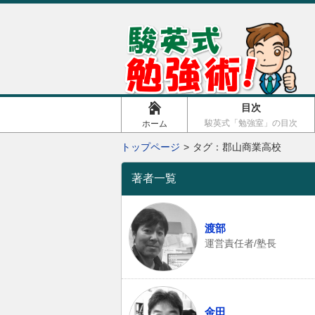
目次
駿英式「勉強室」の目次
ホーム
トップページ
タグ：郡山商業高校
著者一覧
渡部
運営責任者/塾長
金田