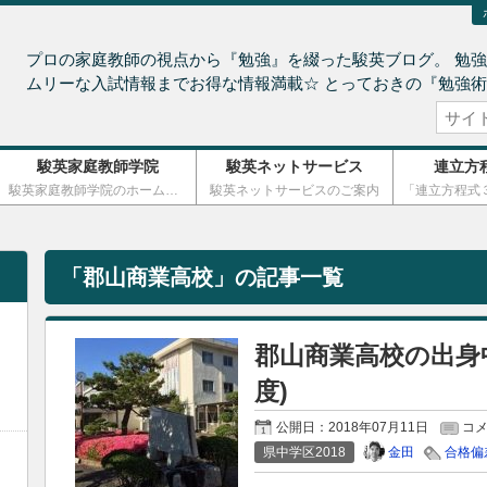
プロの家庭教師の視点から『勉強』を綴った駿英ブログ。 勉強
ムリーな入試情報までお得な情報満載☆ とっておきの『勉強
駿英家庭教師学院
駿英ネットサービス
連立方
駿英家庭教師学院のホームページ
駿英ネットサービスのご案内
「
郡山商業高校
」の記事一覧
郡山商業高校の出身
度)
公開日：
2018年07月11日
コ
金田
県中学区2018
合格偏