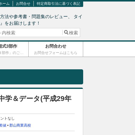
ホーム
お問合せ
特定商取引法に基づく表記
方法や参考書・問題集のレビュー、 タイ
術』をお届けします！
程式3部作
お問合わせ
「連立方程式３部作」のご案内
お問合せフォームはこちら
中学＆データ(平成29年
メントなし
差値
•
郡山商業高校