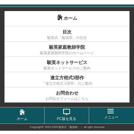
ホーム
目次
駿英式「勉強室」の目次
駿英家庭教師学院
駿英家庭教師学院のホームページ
駿英ネットサービス
駿英ネットサービスのご案内
連立方程式3部作
「連立方程式３部作」のご案内
お問合わせ
お問合せフォームはこちら
メニュー
ホーム
PC版を見る
Copyright©
2010-2026 駿英式『勉強術』！
all right reserved