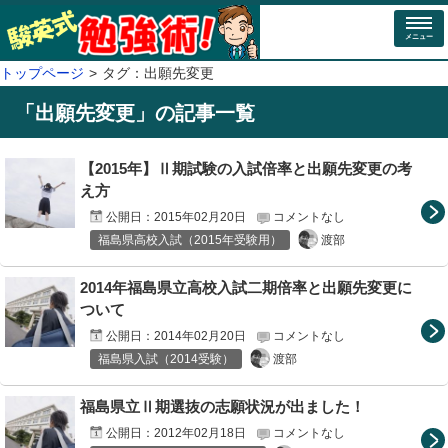
メニュー
トップページ
タグ：出願先変更
「
出願先変更
」の記事一覧
【2015年】Ⅱ期試験の入試倍率と出願先変更の考
え方
公開日：
2015年02月20日
コメントなし
渡部
福島県高校入試（2015年受験用）
2014年福島県立高校入試二期倍率と出願先変更に
ついて
公開日：
2014年02月20日
コメントなし
渡部
福島県入試（2014受験）
福島県立Ⅱ期選抜の志願状況が出ました！
公開日：
2012年02月18日
コメントなし