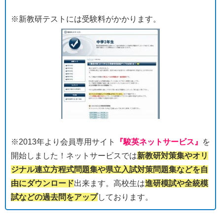
※新教研テストには受験料がかかります。
※2013年より会員専用サイト
『駿英ネットサービス』
を
開始しました！ネットサービスでは
新教研対策集やオリ
ジナル連立方程式問題集や県立入試対策問題集などを自
由にダウンロード
出来ます。高校生は
進研模試や全統模
試などの過去問をアップ
しております。