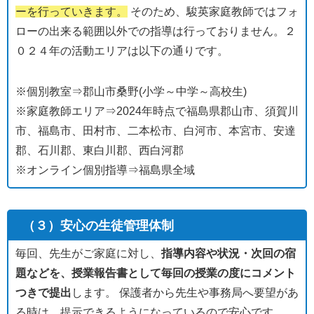
ーを行っていきます。
そのため、駿英家庭教師ではフォ
ローの出来る範囲以外での指導は行っておりません。２
０２４年の活動エリアは以下の通りです。
※個別教室⇒郡山市桑野(小学～中学～高校生)
※家庭教師エリア⇒2024年時点で福島県郡山市、須賀川
市、福島市、田村市、二本松市、白河市、本宮市、安達
郡、石川郡、東白川郡、西白河郡
※オンライン個別指導⇒福島県全域
（３）安心の生徒管理体制
毎回、先生がご家庭に対し、
指導内容や状況・次回の宿
題などを、授業報告書として毎回の授業の度にコメント
つきで提出
します。 保護者から先生や事務局へ要望があ
る時は、提示できるようになっているので安心です。