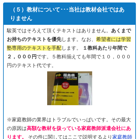
（５）教材について･･･当社は教材会社ではあ
りません
駿英ではそろえて頂くテキストはありません。
あくまで
お持ちのテキストを優先
します。なお、
希望者には学習
塾専用のテキストを手配
します。
１教科あたり年間で
２，０００円
です。５教科揃えても年間で１０，０００
円のテキスト代です。
※家庭教師の業界はトラブルでいっぱいです。その最大
の原因は
高額な教材を扱っている家庭教師派遣会社にあ
ります。
その件に関してはここで説明するより
家庭教師