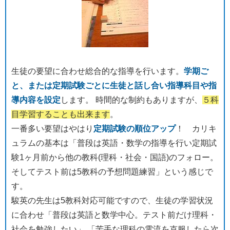
生徒の要望に合わせ総合的な指導を行います。
学期ご
と、または定期試験ごとに生徒と話し合い指導科目や指
導内容を設定
します。 時間的な制約もありますが、
５科
目学習することも出来ます
。
一番多い要望はやはり
定期試験の順位アップ
！ カリキ
ュラムの基本は「普段は英語・数学の指導を行い定期試
験1ヶ月前から他の教科(理科・社会・国語)のフォロー。
そしてテスト前は5教科の予想問題練習」という感じで
す。
駿英の先生は5教科対応可能ですので、生徒の学習状況
に合わせ「普段は英語と数学中心。テスト前だけ理科・
社会を勉強したい」 「苦手な理科の電流を克服したら次