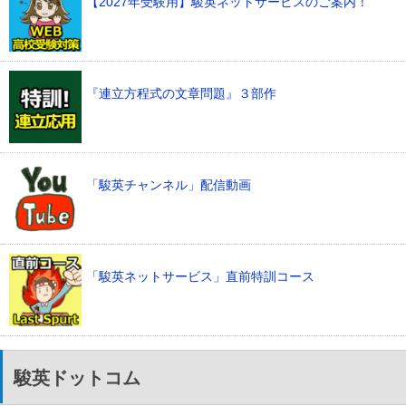
【2027年受験用】駿英ネットサービスのご案内！
『連立方程式の文章問題』３部作
「駿英チャンネル」配信動画
「駿英ネットサービス」直前特訓コース
駿英ドットコム