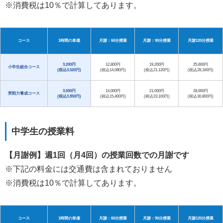
※消費税は10％で計算してあります。
コース
1時間の単価
月謝：60分授業
月謝：90分授業
月謝120分授業
3,200円
12,800円
19,200円
25,600円
小学生総合コース
(税込3,520円)
(税込14,080円)
(税込21,120円)
(税込28,160円)
3,500円
14,000円
21,000円
28,000円
実戦力養成コース
(税込3,850円)
(税込15,400円)
(税込23,100円)
(税込30,800円)
中学生の授業料
【月謝例】週1回（月4回）の授業回数での月謝です
※下記の料金には交通費は含まれておりません
※消費税は10％で計算してあります。
コース
1時間の単価
月謝：60分授業
月謝：90分授業
月謝120分授業