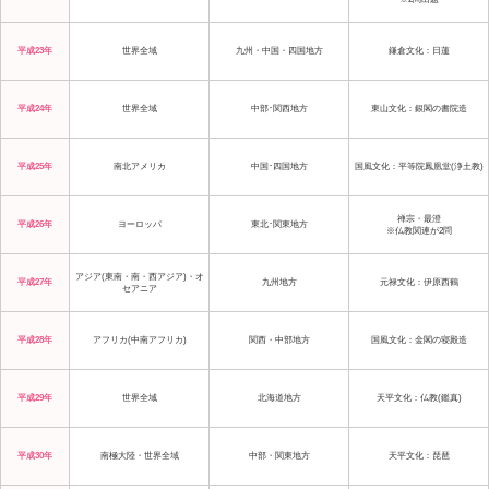
平成23年
世界全域
九州・中国・四国地方
鎌倉文化：日蓮
平成24年
世界全域
中部･関西地方
東山文化：銀閣の書院造
平成25年
南北アメリカ
中国･四国地方
国風文化：平等院鳳凰堂(浄土教)
禅宗・最澄
平成26年
ヨーロッパ
東北･関東地方
※仏教関連が2問
アジア(東南・南・西アジア)・オ
平成27年
九州地方
元禄文化：伊原西鶴
セアニア
平成28年
アフリカ(中南アフリカ)
関西・中部地方
国風文化：金閣の寝殿造
平成29年
世界全域
北海道地方
天平文化：仏教(鑑真)
平成30年
南極大陸・世界全域
中部・関東地方
天平文化：琵琶