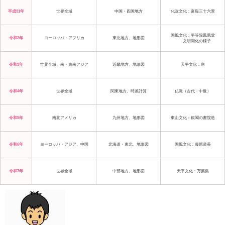
平成31年
世界全域
中国・四国地方
化政文化：富嶽三十六景
国風文化：平等院鳳凰堂
令和2年
ヨーロッパ・アフリカ
東北地方、地形図
文明開化の様子
令和3年
世界全域、南・東南アジア
近畿地方、地形図
天平文化：唐
令和4年
世界全域
関東地方、時差計算
仏教（古代・中世）
令和5年
南北アメリカ
九州地方、地形図
東山文化：銀閣の書院造
令和6年
ヨーロッパ・アジア、中国
北海道・東北、地形図
国風文化：藤原道長
令和7年
世界全域
中部地方、地形図
天平文化：万葉集