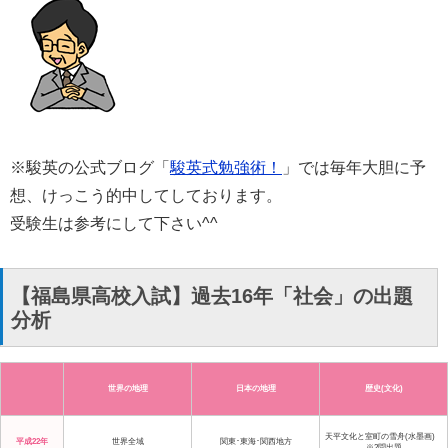
※駿英の公式ブログ「
駿英式勉強術！
」では毎年大胆に予
想、けっこう的中してしております。
受験生は参考にして下さい^^
【福島県高校入試】過去16年「社会」の出題
分析
世界の地理
日本の地理
歴史(文化)
天平文化と室町の雪舟(水墨画)
平成22年
世界全域
関東･東海･関西地方
※2問出題