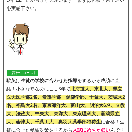
ン作成
。だからひと味違います。まずは体験学習で違い
を実感下さい。
【高校生コース】
駿英は
生徒の学校に合わせた指導
をするから成績に直
結！小さな塾なのにここ3年で
北海道大、東北大、県立
医大医学部2名、看護学部、保健学部、千葉大、茨城大2
名、福島大2名、東京海洋大、富山大、明治大6名、立教
大、法政大、中央大、東洋大、東京理科大、新潟県立
大、会津大、千葉工大、奥羽大薬学部特待生
に合格！生
徒に合せた受験対策をするから
入試にめちゃ強い
んです