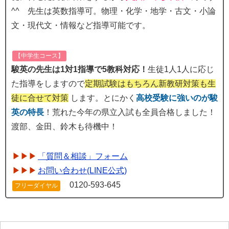
^^ 先生は英数指導可。物理・化学・地学・古文・小論
文・現代文・情報など指導可能です。
【中学生コース】
駿英の先生は1対1指導で5教科対応！
生徒1人1人に応じ
た指導をしますので
定期試験はもちろん新教研対策も生
徒に合せて対策
します。とにかく
高校受験に強いのが駿
英の特長
！荒れた今年の県立入試も全員合格しました！
渡部、金田、鈴木も待機中！
「質問＆相談」フォーム
お問い合わせ(LINE公式)
0120-593-645
フリーダイヤル