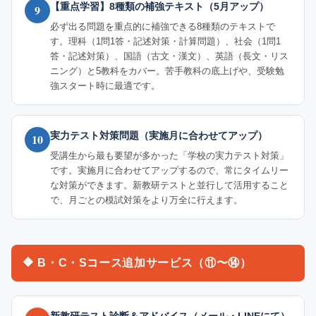
【重点学習】8種類の補強テキスト（5月アップ）
9
必ず出る問題を重点的に補強できる8種類のテキストで
す。理科（1問1答・記述対策・計算問題）、社会（1問1
答・記述対策）、国語（古文・漢文）、英語（長文・リス
ニング）と5教科をカバー。苦手教科の底上げや、受験勉
強スタート時に最適です。
実力テスト対策問題（実施月に合わせてアップ）
10
受講生から最も要望が多かった「学校の実力テスト対策」
です。実施月に合わせてアップするので、常にタイムリー
な対策ができます。新教研テストと並行して活用すること
で、月ごとの模試対策をより万全に行えます。
🔶 B・C・Sコース追加サービス（⑪〜⑭）