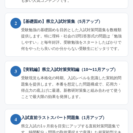
も多い人気コンテンツです。
【基礎固め】県立入試対策集（5月アップ）
2
受験勉強の基礎固めを目的とした入試対策問題集を数種類
提供します。特に理科・社会の1問1答形式の問題は「勉強
しやすい」と毎年好評。受験勉強をスタートしたばかりで
何をやったら良いのか分からない受験生にピッタリです。
【実戦編】県立入試対策実戦編（10〜11月アップ）
3
受験現況も本格化の時期。入試レベルを意識した実戦的問
題集を提供します。本番を想定した問題構成で、応用力・
得点力の底上げに最適。新教研対策集と組み合わせて使う
ことで最大限の効果を発揮します。
入試直前ラストスパート問題集（1月アップ）
4
県立入試の1ヶ月前を目安にアップする直前対策問題集で
す。時間配分・問題の取捨選択まで意識した超実戦型テキ