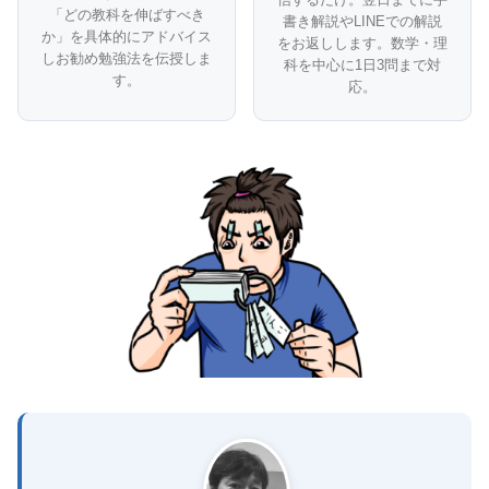
「どの教科を伸ばすべき
書き解説やLINEでの解説
か」を具体的にアドバイス
をお返しします。数学・理
しお勧め勉強法を伝授しま
科を中心に1日3問まで対
す。
応。