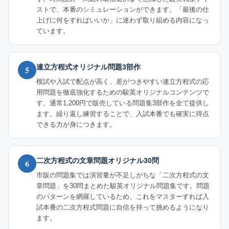
ストで、本番のシミュレーションができます。「最後の仕
上げに何をすればいいか」に迷わず取り組める内容になっ
ています。
連立方程式オリジナル問題3部作
5
模試や入試で配点が高く、差がつきやすい連立方程式の応
用問題を徹底強化するための駿英オリジナルコンテンツで
す。通常1,200円で販売している問題集3部作を全て提供し
ます。繰り返し練習することで、入試本番でも確実に得点
できる力が身につきます。
二次方程式の文章問題オリジナル30問
6
市販の問題集では演習量が不足しがちな「二次方程式の文
章問題」を30問まとめた駿英オリジナル問題集です。問題
のパターンを網羅しているため、これをマスターすれば入
試本番の二次方程式問題に自信を持って挑めるようになり
ます。