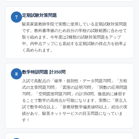
定期試験対策問題
7
駿英家庭教師学院で実際に使用している定期試験対策問題
です。教科書準拠のため自分の学校の試験範囲に合わせて
取り組めます。今年度は2種類の試験対策問題をアップ
中。内申点アップにも直結する定期試験の得点力を効率よ
く高められます。
数学特訓問題 計350問
8
入試で高配点の「確率・規則性・データ問題70問」「方程
式の文章問題70問」「図形の証明70問」「関数の応用問題
70問」「空間図形問題70問」の計350問。徹底的に練習す
ることで数学の高得点が可能になります。実際に「県立入
試で数学40点以上」「新教研数学偏差値65以上」続出の実
績があり、駿英ネットサービスの目玉問題になっていま
す！