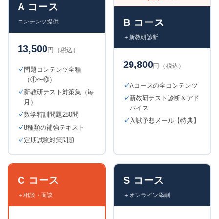
A コース
B コース
コンテンツ提供
＋新教研診断
13,500
円（税込）
29,800
円（税込）
問題コンテンツ全種
（①〜⑩）
Aコースの全コンテンツ
新教研テスト対策集（毎
新教研テスト診断＆アド
月）
バイス
数学特訓問題280問
入試予想メール【特典】
8種類の補強テキスト
定期試験対策問題
C コース
S コース
＋相談・面談
＋オンライン添削