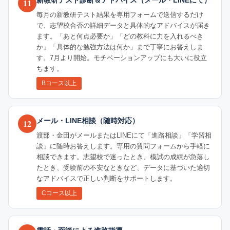
新教研テスト診断＆アドバイス（メール・LINEにて）
11
毎月の新教研テスト結果を専用フォームで送信するだけ
で、志望校合否の詳細データと具体的なアドバイスが届き
ます。「あと何点必要か」「どの教科に力を入れるべき
か」「具体的な勉強方法は何か」まで丁寧にお答えしま
す。7月より開始。モチベーションアップにも大いに役立
ちます。
Bコース以上
メール・LINE相談（随時対応）
12
渡部・金田がメールまたはLINEにて「進路相談」「学習相
談」に随時お答えします。専用の質問フォームから手軽に
相談できます。志望校で迷ったとき、模試の成績が急落し
たとき、受験前の不安なときなど、データに基づいた適切
なアドバイスで正しい判断をサポートします。
Cコース以上