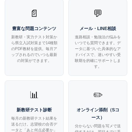
📄
💬
豊富な問題コンテンツ
メール・LINE相談
新教研・実力テスト対策か
進路相談・勉強法の悩みを
ら県立入試対策まで14種類
いつでも質問できます。デ
のPDF教材を提供。毎月ア
ータに基づいた具体的なア
ップされるのでいつも最新
ドバイスで、迷いやすい受
の対策ができます。
験期を的確にサポートしま
す。
📊
✏️
新教研テスト診断
オンライン添削（Sコ
ース）
毎月の新教研テスト結果を
送るだけ。志望校の合否デ
分からない問題を写メで送
ータと「あと何点必要か」
信するだけ。翌日までに手