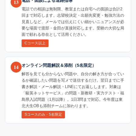
電話・面談による進路指導
13
電話での相談は無制限、教室または自宅への面談は合計2
回まで対応します。志望校決定・出願先変更・勉強方法の
見直しなど、メールでは伝えにくい細かいニュアンスが必
要な場面で渡部・金田が直接対応します。受験の大切な局
面で頼れる存在として活用ください。
Cコース以上
オンライン問題解説＆添削（5名限定）
14
解答を見ても分からない問題や、自分の解き方が合ってい
るか確認したい問題を写メで送信するだけ。翌日までに手
書き解説・メール解説・LINEにてお返しします。対象は
「駿英ネットサービス」の問題・新教研・実力テスト・福
島県入試問題（1月以降）。1日3問まで対応。今年度は東
北大生OBも添削チームに加わります。
Sコースのみ・5名限定