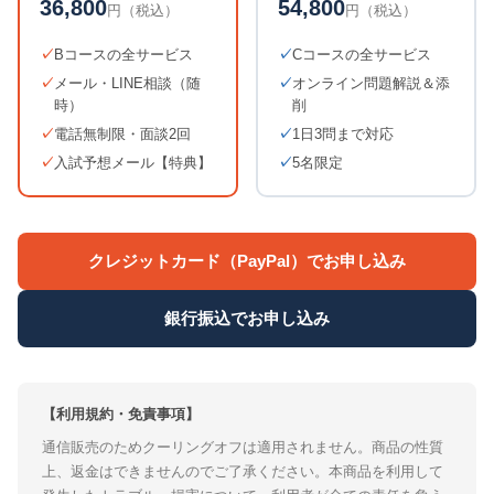
36,800
54,800
円（税込）
円（税込）
Bコースの全サービス
Cコースの全サービス
メール・LINE相談（随
オンライン問題解説＆添
時）
削
電話無制限・面談2回
1日3問まで対応
入試予想メール【特典】
5名限定
クレジットカード（PayPal）でお申し込み
銀行振込でお申し込み
【利用規約・免責事項】
通信販売のためクーリングオフは適用されません。商品の性質
上、返金はできませんのでご了承ください。本商品を利用して