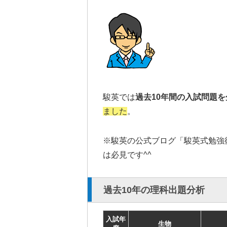
駿英では
過去10年間の入試問題を
ました
。
※駿英の公式ブログ「駿英式勉強
は必見です^^
過去10年の理科出題分析
入試年
生物