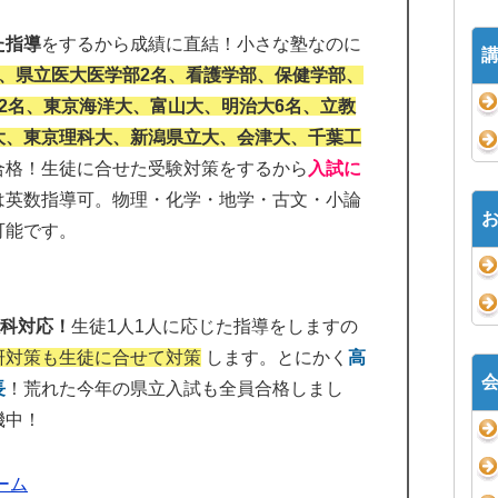
た指導
をするから成績に直結！小さな塾なのに
、県立医大医学部2名、看護学部、保健学部、
2名、東京海洋大、富山大、明治大6名、立教
大、東京理科大、新潟県立大、会津大、千葉工
合格！生徒に合せた受験対策をするから
入試に
生は英数指導可。物理・化学・地学・古文・小論
可能です。
教科対応！
生徒1人1人に応じた指導をしますの
研対策も生徒に合せて対策
します。とにかく
高
長
！荒れた今年の県立入試も全員合格しまし
機中！
ーム