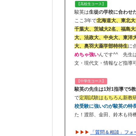
【高校生コース】
駿英は
生徒の学校に合わせ
ここ3年で
北海道大、東北大
千葉大、茨城大2名、福島大
大、法政大、中央大、東洋
大、奥羽大薬学部特待生
に
めちゃ強い
んです^^ 先
文・現代文・情報など指導
【中学生コース】
駿英の先生は1対1指導で5
で
定期試験はもちろん新教
校受験に強いのが駿英の特
た！渡部、金田、鈴木も待
「質問＆相談」フォ