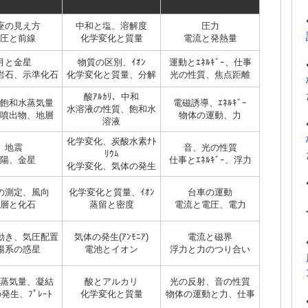
座の見え方
中和と塩、溶解度
圧力
圧と前線
化学変化と質量
電流と発熱量
月と金星
物質の区別、ｲｵﾝ
運動とｴﾈﾙｷﾞｰ、仕事
岩石、示準化石
化学変化と質量、分解
光の性質、焦点距離
酸ｱﾙｶﾘ、中和
飽和水蒸気量
電磁誘導、ｴﾈﾙｷﾞｰ
水溶液の性質、飽和水
噴出物、地層
物体の運動、力
溶液
化学変化、炭酸水素ﾅﾄ
地震
音、光の性質
ﾘｳﾑ
陽、金星
仕事とｴﾈﾙｷﾞｰ、浮力
化学変化、気体の発生
の測定、風向
化学変化と質量、ｲｵﾝ
台車の運動
層と化石
蒸留と密度
電流と電圧、電力
動き、気圧配置
気体の発生(ｱﾝﾓﾆｱ)
電流と磁界
陽系の惑星
電池とイオン
浮力と力のつり合い
蒸気量、凝結
酸とアルカリ
光の反射、音の性質
発生、ﾌﾟﾚｰﾄ
化学変化と質量
物体の運動と力、仕事