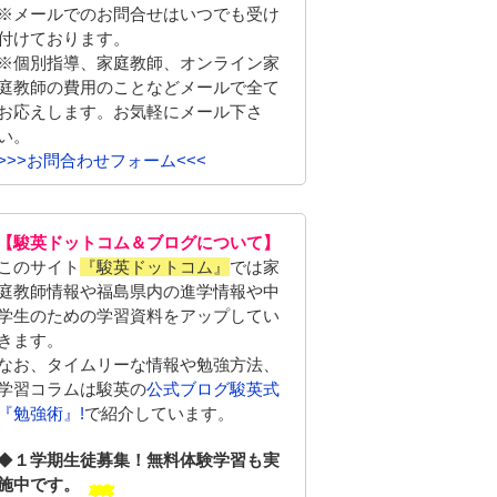
※メールでのお問合せはいつでも受け
付けております。
※個別指導、家庭教師、オンライン家
庭教師の費用のことなどメールで全て
お応えします。お気軽にメール下さ
い。
>>>お問合わせフォーム<<<
【駿英ドットコム＆ブログについて】
このサイト
『駿英ドットコム』
では家
庭教師情報や福島県内の進学情報や中
学生のための学習資料をアップしてい
きます。
なお、タイムリーな情報や勉強方法、
学習コラムは駿英の
公式ブログ駿英式
『勉強術』!
で紹介しています。
◆
１学期生徒募集！無料体験学習も実
施中です。