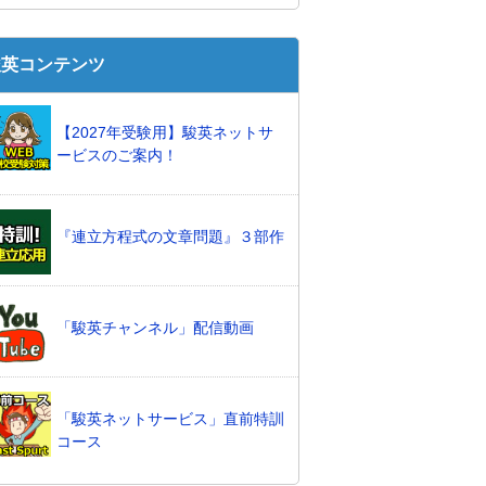
駿英コンテンツ
【2027年受験用】駿英ネットサ
ービスのご案内！
『連立方程式の文章問題』３部作
「駿英チャンネル」配信動画
「駿英ネットサービス」直前特訓
コース