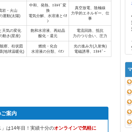
中和、発熱、ｴﾈﾙｷﾞ変
真空放電、陰極線
成岩・火山
換
力学的エネルギー、仕
の運動(太陽)
電気分解、水溶液とｲｵ
事
ﾝ
と天気の変化
飽和水溶液、再結晶
電流回路、抵抗
の動き(星座)
酸化・還元
力のつり合い、圧力
観察、柱状図
燃焼・化合
光の進み方(入射角)
環(地球温暖化)
水溶液の分類、ｲｵﾝ
電磁誘導、ｴﾈﾙｷﾞｰ
のご案内
」は14年目！実績十分の
オンラインで気軽に