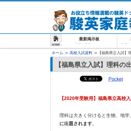
最新掲示板
駿英の最新ニュース
駿英の
HOME
ホーム
≫
高校入試資料
≫【福島県立入試】理
【福島県立入試】理科の出
Pocket
【2020年受験用】福島県立高校
理科は大きく分けると生物、地学
に出題されます
。