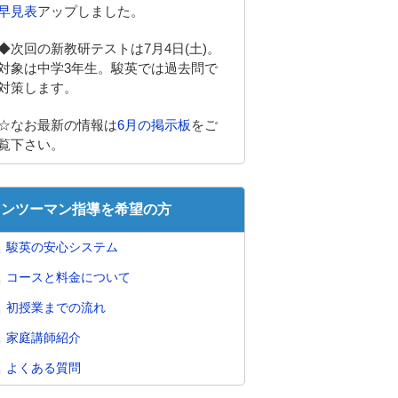
早見表
アップしました。
◆次回の新教研テストは7月4日(土)。
対象は中学3年生。駿英では過去問で
対策します。
☆なお最新の情報は
6月の掲示板
をご
覧下さい。
マンツーマン指導を希望の方
駿英の安心システム
コースと料金について
初授業までの流れ
家庭講師紹介
よくある質問