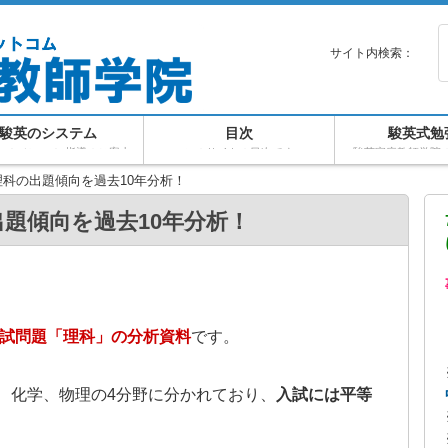
サイト内検索：
駿英のシステム
目次
駿英式勉
マンツーマン指導のご案内
このサイトの目次です
駿英家庭教師学院
科の出題傾向を過去10年分析！
題傾向を過去10年分析！
入試問題「理科」の分析資料
です。
、化学、物理の4分野に分かれており、
入試には平等