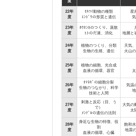
度
22年
ｾｷﾂｲ動物の種類
星
度
ｴﾝﾄﾞｳの形質と遺伝
気
23年
ﾎｳｾﾝｶのつくり、蒸散
度
ﾋﾄのだ液、消化
地層と
24年
植物のつくり、分類
天気、
度
生物の生殖、遺伝
火山の
25年
植物の細胞、光合成
度
血液の循環、器官
太
ﾀﾏﾈｷﾞの細胞分裂
26年
気温
生物のつながり、科学
度
地
技術と人間
刺激と反応（目、う
27年
大気の
で）
度
太
ﾒﾝﾃﾞﾙの遺伝の法則
身近な生物の特徴、役
28年
飽和水
割
度
地震の
血液の循環、心臓