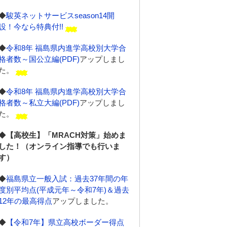
◆
駿英ネットサービスseason14開
設！今なら特典付!!
◆
令和8年 福島県内進学高校別大学合
格者数～国公立編(PDF)
アップしまし
た。
◆
令和8年 福島県内進学高校別大学合
格者数～私立大編(PDF)
アップしまし
た。
◆
【高校生】「MRACH対策」始めま
した！（オンライン指導でも行いま
す）
◆
福島県立一般入試：過去37年間の年
度別平均点(平成元年～令和7年)＆過去
12年の最高得点
アップしました。
◆
【令和7年】県立高校ボーダー得点