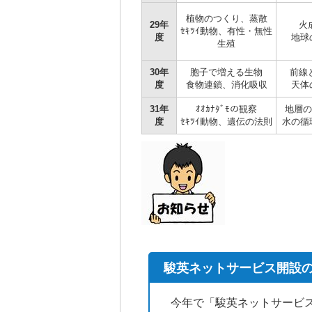
植物のつくり、蒸散
29年
火
ｾｷﾂｲ動物、有性・無性
度
地球
生殖
30年
胞子で増える生物
前線
度
食物連鎖、消化吸収
天体
31年
ｵｵｶﾅﾀﾞﾓの観察
地層の
度
ｾｷﾂｲ動物、遺伝の法則
水の循
駿英ネットサービス開設
今年で「駿英ネットサービス