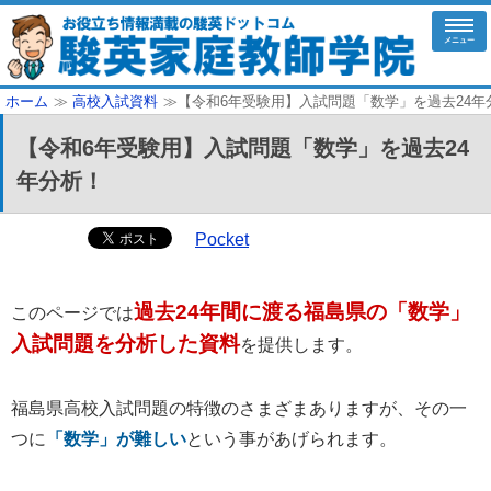
メニュー
ホーム
≫
高校入試資料
≫【令和6年受験用】入試問題「数学」を過去24年
【令和6年受験用】入試問題「数学」を過去24
年分析！
Pocket
過去24年間に渡る福島県の「数学」
このページでは
入試問題を分析した資料
を提供します。
福島県高校入試問題の特徴のさまざまありますが、その一
つに
「数学」が難しい
という事があげられます。