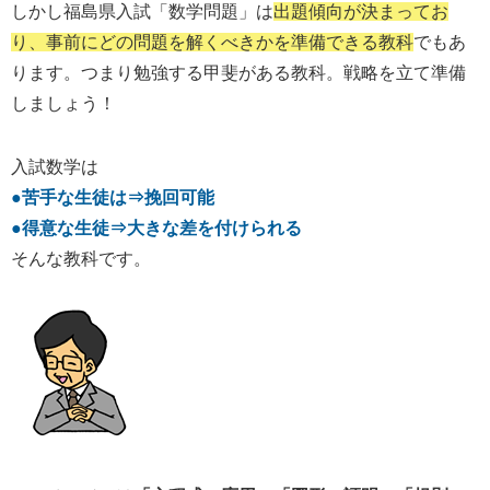
しかし福島県入試「数学問題」は
出題傾向が決まってお
り、事前にどの問題を解くべきかを準備できる教科
でもあ
ります。つまり勉強する甲斐がある教科。戦略を立て準備
しましょう！
入試数学は
●苦手な生徒は⇒挽回可能
●得意な生徒⇒大きな差を付けられる
そんな教科です。