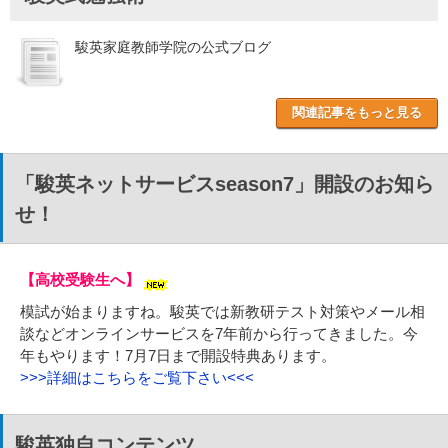
駿英家庭教師学院の公式ブログ
関連記事をもっと見る
「駿英ネットサービスseason7」開設のお知ら
せ！
【高校受験生へ】
模試が始まりますね。駿英では新教研テスト対策やメール相
談などオンラインサービスを7年前から行ってきました。今
年もやります！7月7日まで開設特典あります。
>>>詳細はこちらをご覧下さい<<<
駿英独自コンテンツ