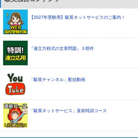
【2027年受験用】駿英ネットサービスのご案内！
『連立方程式の文章問題』３部作
「駿英チャンネル」配信動画
「駿英ネットサービス」直前特訓コース