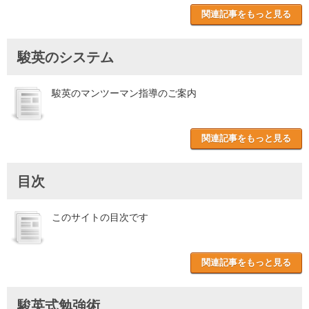
関連記事をもっと見る
駿英のシステム
駿英のマンツーマン指導のご案内
関連記事をもっと見る
目次
このサイトの目次です
関連記事をもっと見る
駿英式勉強術