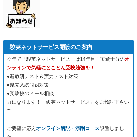
駿英ネットサービス開設のご案内
今年で「駿英ネットサービス」は14年目！実績十分の
オ
ンラインで気軽にとことん受験勉強を！
●新教研テスト＆実力テスト対策
●県立入試問題対策
●受験校のメール相談
力になります！「駿英ネットサービス」をご検討下さい
^^
ご要望に応え
オンライン解説・添削コース
設置しまし
た。