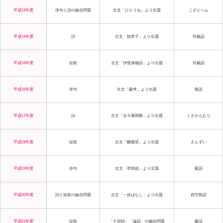
平成13年度
俳句と詩の融合問題
古文「ひとりね」より出題
こざとへん
平成14年度
詩
古文「枕草子」より出題
対義語
平成15年度
短歌
古文「伊曾保物語」より出題
対義語
平成16年度
俳句
古文「蒙求」より出題
敬語
平成17年度
詩
古文「古今著聞集」より出題
くさかんむり
平成18年度
短歌
古文「醒睡笑」より出題
さんずい
平成19年度
俳句
古文「草双紙」より出題
敬語
平成20年度
詩と短歌の融合問題
古文「一休ばなし」より出題
四字熟語
平成21年度
短歌
「十訓抄」「論語」の融合問題
敬語