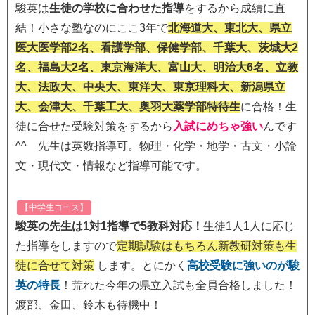
駿英は
生徒の学校に合わせた指導
をするから成績に直
結！小さな塾なのにここ3年で
北海道大、東北大、県立
医大医学部2名、看護学部、保健学部、千葉大、茨城大2
名、福島大2名、東京海洋大、富山大、明治大6名、立教
大、法政大、中央大、東洋大、東京理科大、新潟県立
大、会津大、千葉工大、奥羽大薬学部特待生
に合格！生
徒に合せた受験対策をするから
入試にめちゃ強い
んです
^^ 先生は英数指導可。物理・化学・地学・古文・小論
文・現代文・情報など指導可能です。
【中学生コース】
駿英の先生は1対1指導で5教科対応！
生徒1人1人に応じ
た指導をしますので
定期試験はもちろん新教研対策も生
徒に合せて対策
します。とにかく
高校受験に強いのが駿
英の特長
！荒れた今年の県立入試も全員合格しました！
渡部、金田、鈴木も待機中！