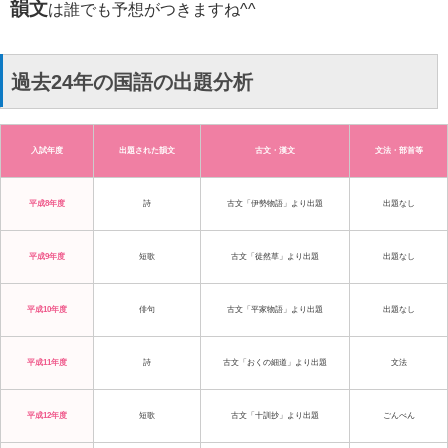
韻文
は誰でも予想がつきますね^^
過去24年の国語の出題分析
入試年度
出題された韻文
古文・漢文
文法・部首等
平成8年度
詩
古文「伊勢物語」より出題
出題なし
平成9年度
短歌
古文「徒然草」より出題
出題なし
平成10年度
俳句
古文「平家物語」より出題
出題なし
平成11年度
詩
古文「おくの細道」より出題
文法
平成12年度
短歌
古文「十訓抄」より出題
ごんべん