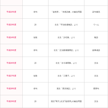
平成22年度
俳句
「徒然草」「冬夜読書」の融合問題
語句補充
平成23年度
詩
古文「宇治拾遺物語」より
てへん
平成24年度
短歌
古文「沙石集」より
敬語
平成25年度
俳句
古文「正法眼蔵随聞記」より
故事成語
平成26年度
詩
古文「古今著聞集」より
文法
平成27年度
短歌
古文「三冊子」より
文法
平成28年度
俳句
漢文「西京雑記」より
慣用句
平成29年度
詩
漢文｢荀子｣古文｢徒然草｣の融合問題
文法