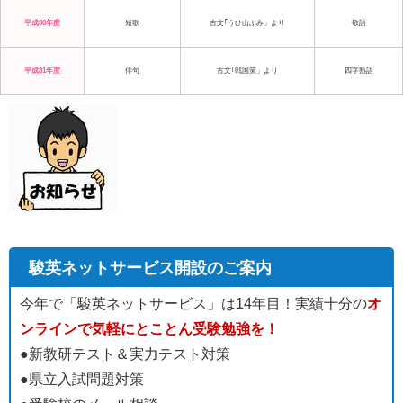
平成30年度
短歌
古文｢うひ山ぶみ」より
敬語
平成31年度
俳句
古文｢戦国策」より
四字熟語
駿英ネットサービス開設のご案内
今年で「駿英ネットサービス」は14年目！実績十分の
オ
ンラインで気軽にとことん受験勉強を！
●新教研テスト＆実力テスト対策
●県立入試問題対策