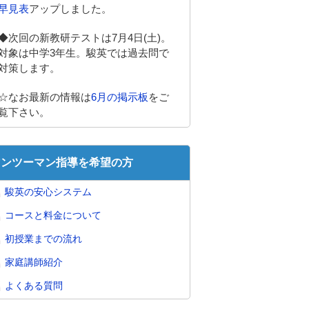
早見表
アップしました。
◆次回の新教研テストは7月4日(土)。
対象は中学3年生。駿英では過去問で
対策します。
☆なお最新の情報は
6月の掲示板
をご
覧下さい。
マンツーマン指導を希望の方
駿英の安心システム
コースと料金について
初授業までの流れ
家庭講師紹介
よくある質問