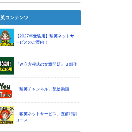
駿英コンテンツ
【2027年受験用】駿英ネットサ
ービスのご案内！
『連立方程式の文章問題』３部作
「駿英チャンネル」配信動画
「駿英ネットサービス」直前特訓
コース