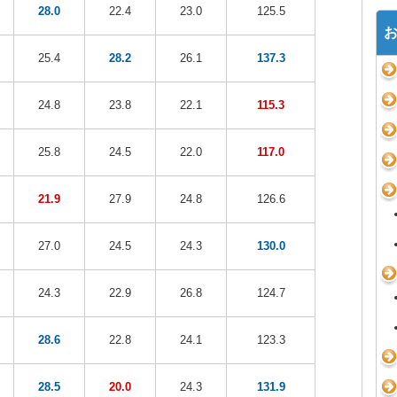
28.0
22.4
23.0
125.5
25.4
28.2
26.1
137.3
24.8
23.8
22.1
115.3
25.8
24.5
22.0
117.0
21.9
27.9
24.8
126.6
27.0
24.5
24.3
130.0
24.3
22.9
26.8
124.7
28.6
22.8
24.1
123.3
28.5
20.0
24.3
131.9