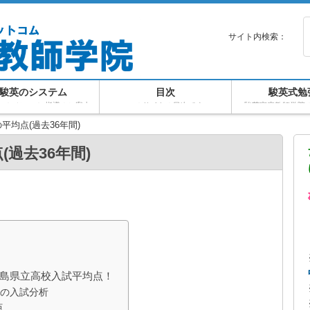
サイト内検索：
駿英のシステム
目次
駿英式勉
マンツーマン指導のご案内
このサイトの目次です
駿英家庭教師学院
平均点(過去36年間)
過去36年間)
福島県立高校入試平均点！
県の入試分析
点