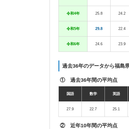
令和4年
25.8
24.2
令和5年
29.8
22.4
令和6年
24.6
23.9
過去36年のデータから福島
① 過去36年間の平均点
国語
数学
英語
27.9
22.7
25.1
② 近年10年間の平均点