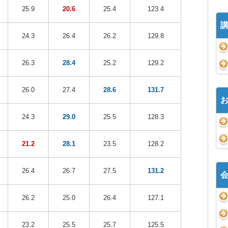
25.9
20.6
25.4
123.4
24.3
26.4
26.2
129.8
26.3
28.4
25.2
129.2
26.0
27.4
28.6
131.7
24.3
29.0
25.5
128.3
21.2
28.1
23.5
128.2
26.4
26.7
27.5
131.2
26.2
25.0
26.4
127.1
23.2
25.5
25.7
125.5