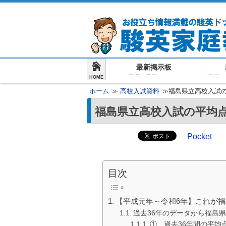
最新掲示板
駿英の最新ニュース
駿英の
HOME
ホーム
≫
高校入試資料
≫福島県立高校入試の
福島県立高校入試の平均点(
Pocket
目次
【平成元年～令和6年】これが
過去36年のデータから福島
① 過去36年間の平均