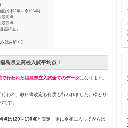
点
点(令和2年～令和6年)
別最高点
別最低点
「最高得点」
」
試を読み解く】
が福島県立高校入試平均点！
年間で行われた福島県立入試全てのデータ
になります。
3回行われ、教科書改定も何度も行われました。ゆとり
のです。
点は120～130点
と安定。更に令和に入ってからは