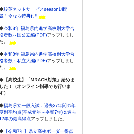
◆
駿英ネットサービスseason14開
設！今なら特典付!!
◆
令和8年 福島県内進学高校別大学合
格者数～国公立編(PDF)
アップしまし
た。
◆
令和8年 福島県内進学高校別大学合
格者数～私立大編(PDF)
アップしまし
た。
◆
【高校生】「MRACH対策」始めま
した！（オンライン指導でも行いま
す）
◆
福島県立一般入試：過去37年間の年
度別平均点(平成元年～令和7年)＆過去
12年の最高得点
アップしました。
◆
【令和7年】県立高校ボーダー得点