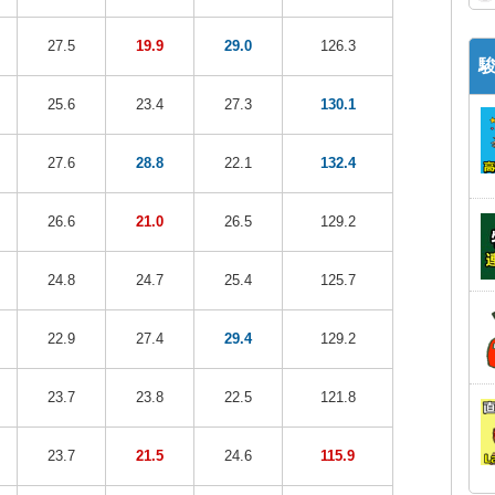
27.5
19.9
29.0
126.3
25.6
23.4
27.3
130.1
27.6
28.8
22.1
132.4
26.6
21.0
26.5
129.2
24.8
24.7
25.4
125.7
22.9
27.4
29.4
129.2
23.7
23.8
22.5
121.8
23.7
21.5
24.6
115.9