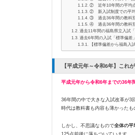
② 近年10年間の平均
② 新入試制度での平均
③ 過去36年間の教科
④ 過去36年間の教科
過去11年間の福島県立入試
過去6年間の入試「標準偏差
【標準偏差から福島入
【平成元年～令和6年】これ
平成元年から令和6年までの36
36年間の中で大きな入試改革が
時代は教科書も内容も薄かったも
しかし、不思議なもので
全体の平均
125点前後に落ちついています。