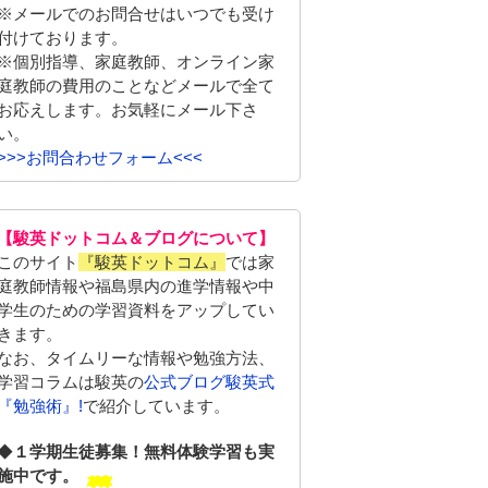
※メールでのお問合せはいつでも受け
付けております。
※個別指導、家庭教師、オンライン家
庭教師の費用のことなどメールで全て
お応えします。お気軽にメール下さ
い。
>>>お問合わせフォーム<<<
【駿英ドットコム＆ブログについて】
このサイト
『駿英ドットコム』
では家
庭教師情報や福島県内の進学情報や中
学生のための学習資料をアップしてい
きます。
なお、タイムリーな情報や勉強方法、
学習コラムは駿英の
公式ブログ駿英式
『勉強術』!
で紹介しています。
◆
１学期生徒募集！無料体験学習も実
施中です。