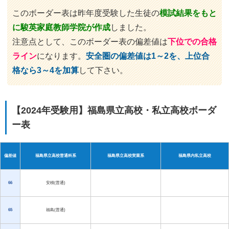
このボーダー表は昨年度受験した生徒の
模試結果をもと
に駿英家庭教師学院が作成
しました。
注意点として、このボーダー表の偏差値は
下位での合格
ライン
になります。
安全圏の偏差値は1～2を、上位合
格なら3～4を加算
して下さい。
【2024年受験用】福島県立高校・私立高校ボーダ
ー表
偏差値
福島県立高校普通科系
福島県立高校実業系
福島県内私立高校
66
安積(普通)
65
福島(普通)