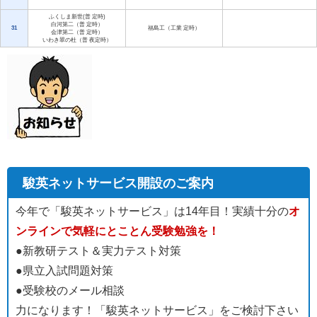
ふくしま新世(普 定時)
白河第二（普 定時）
31
福島工（工業 定時）
会津第二（普 定時）
いわき翠の杜（普 夜定時）
駿英ネットサービス開設のご案内
今年で「駿英ネットサービス」は14年目！実績十分の
オ
ンラインで気軽にとことん受験勉強を！
●新教研テスト＆実力テスト対策
●県立入試問題対策
●受験校のメール相談
力になります！「駿英ネットサービス」をご検討下さい