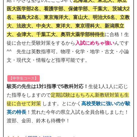
結！小さな塾なのにここ3年で
北海道大、東北大、県立
医大医学部2名、看護学部、保健学部、千葉大、茨城大2
名、福島大2名、東京海洋大、富山大、明治大6名、立教
大、法政大、中央大、東洋大、東京理科大、新潟県立
大、会津大、千葉工大、奥羽大薬学部特待生
に合格！生
徒に合せた受験対策をするから
入試にめちゃ強い
んです
^^ 先生は英数指導可。物理・化学・地学・古文・小論
文・現代文・情報など指導可能です。
【中学生コース】
駿英の先生は1対1指導で5教科対応！
生徒1人1人に応じ
た指導をしますので
定期試験はもちろん新教研対策も生
徒に合せて対策
します。とにかく
高校受験に強いのが駿
英の特長
！荒れた今年の県立入試も全員合格しました！
渡部、金田、鈴木も待機中！