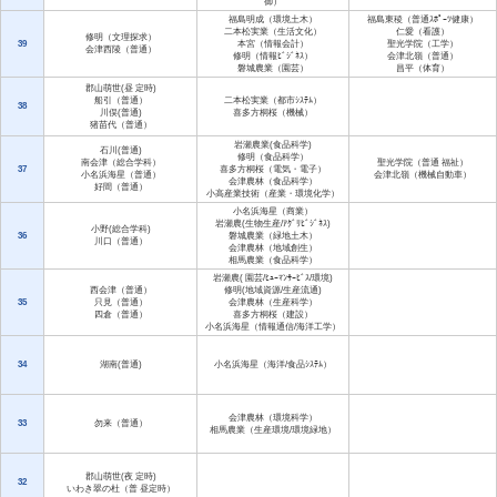
御）
福島明成（環境土木）
福島東稜（普通ｽﾎﾟｰﾂ健康）
二本松実業（生活文化）
仁愛（看護）
修明（文理探求）
39
本宮（情報会計）
聖光学院（工学）
会津西陵（普通）
修明（情報ﾋﾞｼﾞﾈｽ）
会津北嶺（普通）
磐城農業（園芸）
昌平（体育）
郡山萌世(昼 定時)
船引（普通）
二本松実業（都市ｼｽﾃﾑ）
38
川俣(普通)
喜多方桐桜（機械）
猪苗代（普通）
岩瀬農業(食品科学)
石川(普通)
修明（食品科学）
南会津（総合学科）
聖光学院（普通 福祉）
37
喜多方桐桜（電気・電子）
小名浜海星（普通）
会津北嶺（機械自動車）
会津農林（食品科学）
好間（普通）
小高産業技術（産業・環境化学）
小名浜海星（商業）
岩瀬農(生物生産/ｱｸﾞﾘﾋﾞｼﾞﾈｽ)
小野(総合学科)
36
磐城農業（緑地土木）
川口（普通）
会津農林（地域創生）
相馬農業（食品科学）
岩瀬農( 園芸/ﾋｭｰﾏﾝｻｰﾋﾞｽ/環境)
西会津（普通）
修明(地域資源/生産流通)
35
只見（普通）
会津農林（生産科学）
四倉（普通）
喜多方桐桜（建設）
小名浜海星（情報通信/海洋工学）
34
湖南(普通)
小名浜海星（海洋/食品ｼｽﾃﾑ）
会津農林（環境科学）
33
勿来（普通）
相馬農業（生産環境/環境緑地）
郡山萌世(夜 定時)
32
いわき翠の杜（普 昼定時）