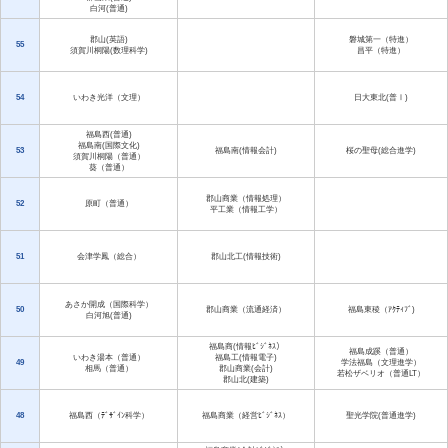
白河(普通)
郡山(英語)
磐城第一（特進）
55
須賀川桐陽(数理科学)
昌平（特進）
54
いわき光洋（文理）
日大東北(普Ⅰ)
福島西(普通)
福島南(国際文化)
53
福島南(情報会計)
桜の聖母(総合進学)
須賀川桐陽（普通）
葵（普通）
郡山商業（情報処理）
52
原町（普通）
平工業（情報工学）
51
会津学鳳（総合）
郡山北工(情報技術)
あさか開成（国際科学）
50
郡山商業（流通経済）
福島東稜（ｱｸﾃｨﾌﾞ)
白河旭(普通)
福島商(情報ﾋﾞｼﾞﾈｽ）
福島成蹊（普通）
いわき湯本（普通）
福島工(情報電子)
49
学法福島（文理進学）
相馬（普通）
郡山商業(会計)
若松ザベリオ（普通LT）
郡山北(建築)
48
福島西（ﾃﾞｻﾞｲﾝ科学）
福島商業（経営ﾋﾞｼﾞﾈｽ）
聖光学院(普通進学)