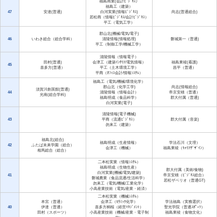
福島商業(会計ﾋﾞｼﾞﾈｽ）
福島工（建築）
47
安達(普通)
白河実業(情報ﾋﾞｼﾞﾈｽ)
尚志(普通総合)
若松商（情報ﾋﾞｼﾞﾈｽ/会計ﾋﾞｼﾞﾈｽ）
平工（電気工学）
郡山北(機械/電気/電子)
46
いわき総合（総合学科）
清陵情報(情報処理)
磐城第一（普通)
平工（制御工学/機械工学）
清陵情報（情報電子）
田村(普通)
会津工（建築ｲﾝﾃﾘｱ/電気情報）
福島東稜(看護)
45
喜多方(普通）
平工（土木環境工学）
昌平（普通）
平商（ｵﾌｨｽ会計/情報ｼｽﾃﾑ）
福島工（電気/機械/環境化学）
郡山北（化学工学)
尚志(情報総合)
須賀川創英館(普通)
44
清陵情報（情報会計）
帝京安積（普通）
光南(総合学科)
福島明成（食品科学）
郡大付属（普通)
白河実業(電子)
清陵情報(電子機械)
43
平商（流通ﾋﾞｼﾞﾈｽ）
郡大付属（音楽)
勿来工（建築）
福島北(総合)
福島明成（生産情報）
学法石川（文理）
42
ふたば未来学園（総合）
会津工（機械）
福島東稜（ｷｬﾘｱﾃﾞｻﾞｲﾝ）
相馬総合（総合）
二本松実業（情報ｼｽﾃﾑ）
福島明成（生物生産）
郡大付属（美術/食物)
白河実業(機械/電気/建築)
41
帝京安積（ﾋﾞｼﾞﾈｽ総合）
磐城農業（食品流通/生活科学）
若松ザベリオ（普通GT)
勿来工（電気/機械/工業化学）
小高産業技術（電気/産業・経済）
二本松実業（機械ｼｽﾃﾑ）
本宮（普通）
会津工（ｾﾗﾐｯｸ化学）
学法福島（実務選択）
40
伊達（普通）
喜多方桐桜（経営ﾏﾈｼﾞﾒﾝﾄ）
聖光学院（普通ｽﾎﾟｰﾂ）
田村（スポーツ）
小高産業技術（機械/産業・電子制
福島東稜（食物文化）