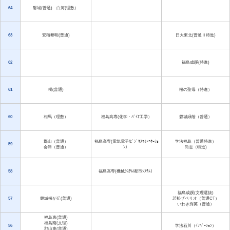
64
磐城(普通) 白河(理数）
63
安積黎明(普通)
日大東北(普通Ⅱ特進)
62
福島成蹊(特進)
61
橘(普通)
桜の聖母（特進）
60
相馬（理数）
福島高専(化学・ﾊﾞｲｵ工学）
磐城緑蔭（普通）
郡山（普通）
福島高専(電気電子/ﾋﾞｼﾞﾈｽｺﾐｭﾆｹｰｼｮ
学法福島（普通特進）
59
会津（普通）
ﾝ）
尚志（特進)
58
福島高専(機械ｼｽﾃﾑ/都市ｼｽﾃﾑ）
福島成蹊(文理選抜)
57
磐城桜が丘(普通)
若松ザベリオ（普通CT）
いわき秀英（普通）
福島東(普通)
福島南(文理)
56
学法石川（ｲﾉﾍﾞｰｼｮﾝ）
郡山東(普通)