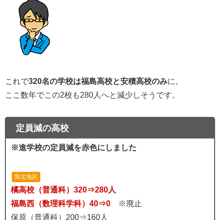
これで
320名の学校は福島高校と安積高校のみ
に。
ここ数年でこの2校も280人へと減少しそうです。
定員減の高校
※進学校の定員減を赤色にしました
県北地区
橘高校（普通科）320⇒280人
福島西（数理科学科）40⇒0
※廃止
保原（普通科）200⇒160人