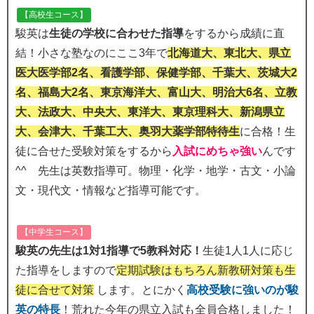
【高校生コース】
駿英は
生徒の学校に合わせた指導
をするから成績に直
結！小さな塾なのにここ3年で
北海道大、東北大、県立
医大医学部2名、看護学部、保健学部、千葉大、茨城大2
名、福島大2名、東京海洋大、富山大、明治大6名、立教
大、法政大、中央大、東洋大、東京理科大、新潟県立
大、会津大、千葉工大、奥羽大薬学部特待生
に合格！生
徒に合せた受験対策をするから
入試にめちゃ強い
んです
^^ 先生は英数指導可。物理・化学・地学・古文・小論
文・現代文・情報など指導可能です。
【中学生コース】
駿英の先生は1対1指導で5教科対応！
生徒1人1人に応じ
た指導をしますので
定期試験はもちろん新教研対策も生
徒に合せて対策
します。とにかく
高校受験に強いのが駿
英の特長
！荒れた今年の県立入試も全員合格しました！