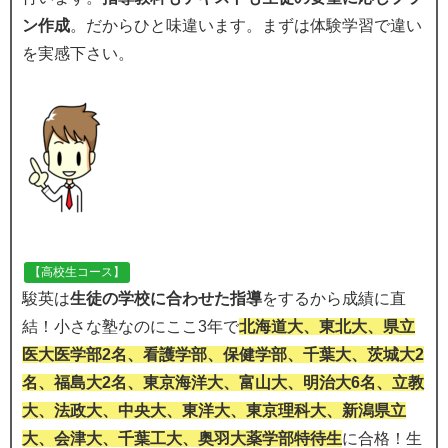
ン作成
。だからひと味違います。まずは体験学習で違い
を実感下さい。
【高校生コース】
駿英は
生徒の学校に合わせた指導
をするから成績に直
結！小さな塾なのにここ3年で
北海道大、東北大、県立
医大医学部2名、看護学部、保健学部、千葉大、茨城大2
名、福島大2名、東京海洋大、富山大、明治大6名、立教
大、法政大、中央大、東洋大、東京理科大、新潟県立
大、会津大、千葉工大、奥羽大薬学部特待生
に合格！生