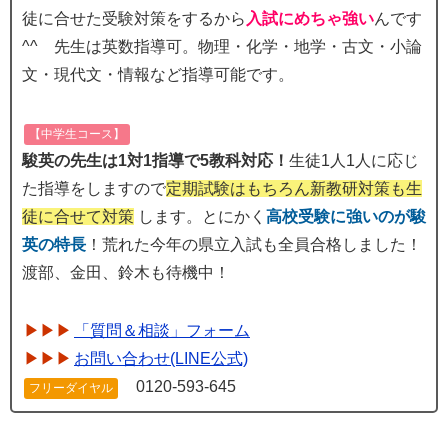
徒に合せた受験対策をするから
入試にめちゃ強い
んです
^^ 先生は英数指導可。物理・化学・地学・古文・小論
文・現代文・情報など指導可能です。
【中学生コース】
駿英の先生は1対1指導で5教科対応！
生徒1人1人に応じ
た指導をしますので
定期試験はもちろん新教研対策も生
徒に合せて対策
します。とにかく
高校受験に強いのが駿
英の特長
！荒れた今年の県立入試も全員合格しました！
渡部、金田、鈴木も待機中！
「質問＆相談」フォーム
お問い合わせ(LINE公式)
0120-593-645
フリーダイヤル