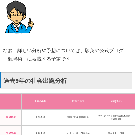
なお、詳しい分析や予想については、駿英の公式ブログ
「勉強術」に掲載する予定です。
過去9年の社会出題分析
世界の地理
日本の地理
歴史(文化)
天平文化と室町の雪舟(水墨画)
平成22年
世界全域
関東･東海･関西地方
※2問出題
平成23年
世界全域
九州・中国・四国地方
鎌倉文化：日蓮