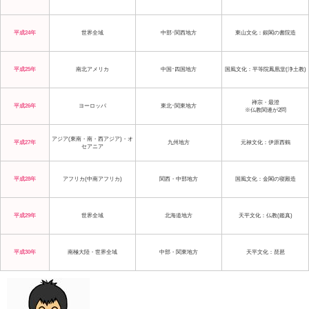
平成24年
世界全域
中部･関西地方
東山文化：銀閣の書院造
平成25年
南北アメリカ
中国･四国地方
国風文化：平等院鳳凰堂(浄土教)
禅宗・最澄
平成26年
ヨーロッパ
東北･関東地方
※仏教関連が2問
アジア(東南・南・西アジア)・オ
平成27年
九州地方
元禄文化：伊原西鶴
セアニア
平成28年
アフリカ(中南アフリカ)
関西・中部地方
国風文化：金閣の寝殿造
平成29年
世界全域
北海道地方
天平文化：仏教(鑑真)
平成30年
南極大陸・世界全域
中部・関東地方
天平文化：琵琶