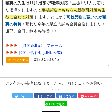
駿英の先生は1対1指導で5教科対応！
生徒1人1人に応じ
た指導をしますので
定期試験はもちろん新教研対策も生
徒に合せて対策
します。とにかく
高校受験に強いのが駿
英の特長
！荒れた今年の県立入試も全員合格しました！
渡部、金田、鈴木も待機中！
「質問＆相談」フォーム
お問い合わせ(LINE公式)
0120-593-645
フリーダイヤル
この記事が参考になりましたら、ぜひシェアをお願いし
ます。
ツイート
シェア
0
はてな
0
Pocket
0
LINEで送る