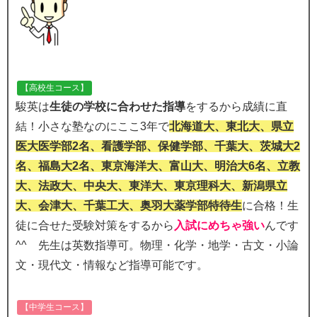
【高校生コース】
駿英は
生徒の学校に合わせた指導
をするから成績に直
結！小さな塾なのにここ3年で
北海道大、東北大、県立
医大医学部2名、看護学部、保健学部、千葉大、茨城大2
名、福島大2名、東京海洋大、富山大、明治大6名、立教
大、法政大、中央大、東洋大、東京理科大、新潟県立
大、会津大、千葉工大、奥羽大薬学部特待生
に合格！生
徒に合せた受験対策をするから
入試にめちゃ強い
んです
^^ 先生は英数指導可。物理・化学・地学・古文・小論
文・現代文・情報など指導可能です。
【中学生コース】