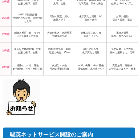
植物の細胞、光合成
地震
化学変化、炭酸水素ﾅﾄﾘｳﾑ
音、光の性質
25年度
血液の循環、器官
太陽、金星
化学変化、気体の発生
仕事とｴﾈﾙｷﾞｰ、浮力
ﾀﾏﾈｷﾞの細胞分裂
気温の測定、風向
化学変化と質量、ｲｵﾝ
台車の運動
26年度
生物のつながり、科学技術
地層と化石
蒸留と密度
電流と電圧、電力
と人間
刺激と反応（目、うで）
大気の動き、気圧配置
気体の発生(ｱﾝﾓﾆｱ)
電流と磁界
27年度
ﾒﾝﾃﾞﾙの遺伝の法則
太陽系の惑星
電池とイオン
浮力と力のつり合い
身近な生物の特徴、役割
飽和水蒸気量、凝結
酸とアルカリ
光の反射、音の性質
28年度
血液の循環、心臓
地震の発生、ﾌﾟﾚｰﾄ
化学変化と質量
物体の運動と力、仕事
植物のつくり、蒸散
火成岩・火山
中和、発熱、ｴﾈﾙｷﾞ変換
真空放電、陰極線
29年度
ｾｷﾂｲ動物、有性・無性生殖
地球の運動(太陽)
電気分解、水溶液とｲｵﾝ
力学的エネルギー、仕事
駿英ネットサービス開設のご案内