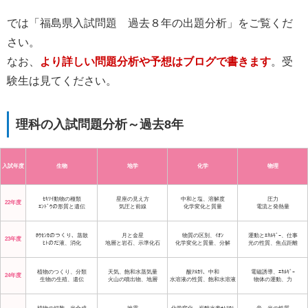
では「福島県入試問題 過去８年の出題分析」をご覧くだ
さい。
なお、
より詳しい問題分析や予想はブログで書きます
。受
験生は見てください。
理科の入試問題分析～過去8年
入試年度
生物
地学
化学
物理
ｾｷﾂｲ動物の種類
星座の見え方
中和と塩、溶解度
圧力
22年度
ｴﾝﾄﾞｳの形質と遺伝
気圧と前線
化学変化と質量
電流と発熱量
ﾎｳｾﾝｶのつくり、蒸散
月と金星
物質の区別、ｲｵﾝ
運動とｴﾈﾙｷﾞｰ、仕事
23年度
ﾋﾄのだ液、消化
地層と岩石、示準化石
化学変化と質量、分解
光の性質、焦点距離
植物のつくり、分類
天気、飽和水蒸気量
酸ｱﾙｶﾘ、中和
電磁誘導、ｴﾈﾙｷﾞｰ
24年度
生物の生殖、遺伝
火山の噴出物、地層
水溶液の性質、飽和水溶液
物体の運動、力