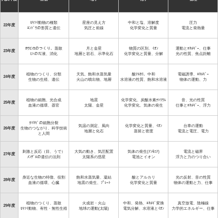
ｾｷﾂｲ動物の種類
星座の見え方
中和と塩、溶解度
圧力
22年度
ｴﾝﾄﾞｳの形質と遺伝
気圧と前線
化学変化と質量
電流と発熱量
ﾎｳｾﾝｶのつくり、蒸散
月と金星
物質の区別、ｲｵﾝ
運動とｴﾈﾙｷﾞｰ、仕事
23年度
ﾋﾄのだ液、消化
地層と岩石、示準化石
化学変化と質量、分解
光の性質、焦点距離
植物のつくり、分類
天気、飽和水蒸気量
酸ｱﾙｶﾘ、中和
電磁誘導、ｴﾈﾙｷﾞｰ
24年度
生物の生殖、遺伝
火山の噴出物、地層
水溶液の性質、飽和水溶液
物体の運動、力
植物の細胞、光合成
地震
化学変化、炭酸水素ﾅﾄﾘｳﾑ
音、光の性質
25年度
血液の循環、器官
太陽、金星
化学変化、気体の発生
仕事とｴﾈﾙｷﾞｰ、浮力
ﾀﾏﾈｷﾞの細胞分裂
気温の測定、風向
化学変化と質量、ｲｵﾝ
台車の運動
26年度
生物のつながり、科学技術
地層と化石
蒸留と密度
電流と電圧、電力
と人間
刺激と反応（目、うで）
大気の動き、気圧配置
気体の発生(ｱﾝﾓﾆｱ)
電流と磁界
27年度
ﾒﾝﾃﾞﾙの遺伝の法則
太陽系の惑星
電池とイオン
浮力と力のつり合い
身近な生物の特徴、役割
飽和水蒸気量、凝結
酸とアルカリ
光の反射、音の性質
28年度
血液の循環、心臓
地震の発生、ﾌﾟﾚｰﾄ
化学変化と質量
物体の運動と力、仕事
植物のつくり、蒸散
火成岩・火山
中和、発熱、ｴﾈﾙｷﾞ変換
真空放電、陰極線
29年度
ｾｷﾂｲ動物、有性・無性生殖
地球の運動(太陽)
電気分解、水溶液とｲｵﾝ
力学的エネルギー、仕事