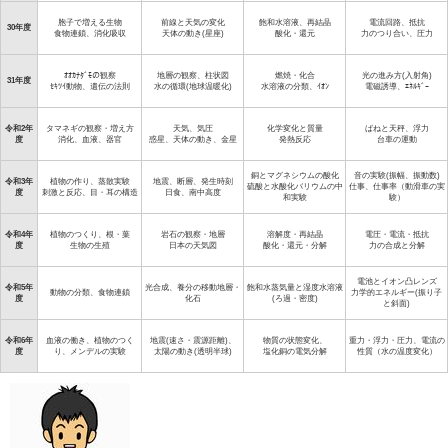
胞子で増える生物
前線と天気の変化
飽和水溶液、再結晶
電流回路、抵抗
30年度
食物連鎖、消化吸収
天体の動き(星座)
酸化・還元
力のつり合い、圧力
ｵｵｶﾅﾀﾞﾓの観察
地層の観察、柱状図
燃焼・化合
光の進み方(入射角)
31年度
ｾｷﾂｲ動物、遺伝の法則
水の循環(地球温暖化)
水溶液の分類、ｲｵﾝ
電磁誘導、ｴﾈﾙｷﾞｰ
令和2年
タマネギの観察・増え方
天気、気圧
化学変化と質量
ばねと天秤、浮力
度
消化、血液、器官
惑星、天体の動き、金星
発熱反応
台車の運動
銅とマグネシウムの酸化
音の実験(振幅、振動数)
令和3年
植物の作り、蒸散実験
地震、断層、発生時刻
硫酸と水酸化バリウムの中
仕事、仕事率（動滑車の実
度
刺激と反応、目・耳の構造
日食、南中高度
和実験
験）
令和4年
植物のつくり、根・葉
岩石の観察・地層
溶解度・再結晶
電圧・電流・抵抗
度
生物の生殖
日本の天気図
酸化・還元・分解
力の合成と分解
電池とイオン凸レンズ
令和5年
光合成、養分の移動地層・
飽和水蒸気量と湿度水溶液
動物の分類、食物連鎖
力学的エネルギー(振り子
度
化石
(ろ過・密度)
と斜面)
令和6年
血液の働き、植物のつく
地震(速さ・震源距離)、
物質の状態変化、
重力・浮力・圧力、電流の
度
り、メンデルの実験
太陽の動き(透明半球)
塩化銅の電気分解
性質（水の温度変化）