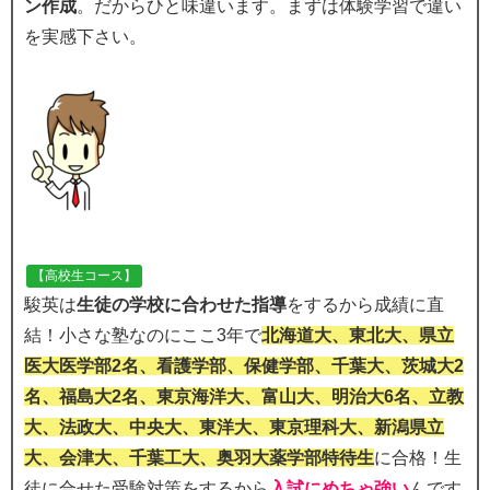
ン作成
。だからひと味違います。まずは体験学習で違い
を実感下さい。
【高校生コース】
駿英は
生徒の学校に合わせた指導
をするから成績に直
結！小さな塾なのにここ3年で
北海道大、東北大、県立
医大医学部2名、看護学部、保健学部、千葉大、茨城大2
名、福島大2名、東京海洋大、富山大、明治大6名、立教
大、法政大、中央大、東洋大、東京理科大、新潟県立
大、会津大、千葉工大、奥羽大薬学部特待生
に合格！生
徒に合せた受験対策をするから
入試にめちゃ強い
んです