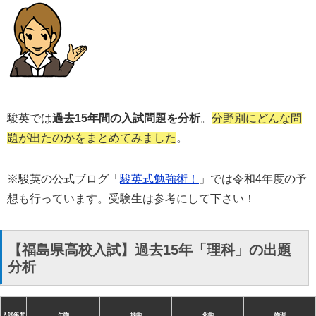
駿英では
過去15年間の入試問題を分析
。
分野別にどんな問
題が出たのかをまとめてみました
。
※駿英の公式ブログ「
駿英式勉強術！
」では令和4年度の予
想も行っています。受験生は参考にして下さい！
【福島県高校入試】過去15年「理科」の出題
分析
入試年度
生物
地学
化学
物理