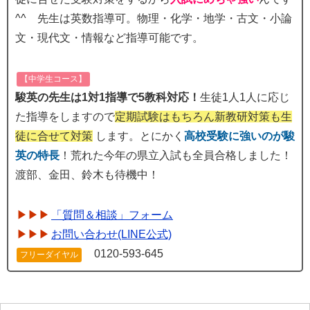
^^ 先生は英数指導可。物理・化学・地学・古文・小論
文・現代文・情報など指導可能です。
【中学生コース】
駿英の先生は1対1指導で5教科対応！
生徒1人1人に応じ
た指導をしますので
定期試験はもちろん新教研対策も生
徒に合せて対策
します。とにかく
高校受験に強いのが駿
英の特長
！荒れた今年の県立入試も全員合格しました！
渡部、金田、鈴木も待機中！
「質問＆相談」フォーム
お問い合わせ(LINE公式)
0120-593-645
フリーダイヤル