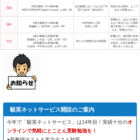
●東京書籍（中３教科書）
左記範囲においてはじめて学
単語のみの除外。よって
英語
「NEW HORIZON English Course3」p.100～111
習する語句（新出語句）
あまり影響はない
影響あり。あまり出題さ
●東京書籍(中３教科書)
科学技術と人間
れない単元とはいえ教科
理科
「新編新しい科学3年」p.244～297
自然と人間
書で約50ページの除外と
なる。影響は大きい。
●東京書籍(公民教科書)
影響は大。教科書で約40
「新編新しい社会 公民」p.167～212
ページの内容だが入試必
社会
私たちの国際社会の諸課題
●帝国書院(公民教科書)
出単元。社会の影響が一
「社会科 中学生の公民」p.170～211
番大きいと言える。
駿英ネットサービス開設のご案内
今年で「駿英ネットサービス」は14年目！実績十分の
オ
ンラインで気軽にとことん受験勉強を！
●新教研テスト＆実力テスト対策