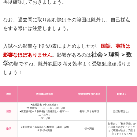
再度確認しておきましょう。
なお、過去問に取り組む際はその範囲は除外し、自己採点
をする際には注意しましょう。
入試への影響を下記の表にまとめましたが、
国語、英語は
社会＞理科＞数
影響なほぼありません
。影響があるのは
学
の順ですね。除外範囲を考え効率よく受験勉強頑張りま
しょう！
教科
教科書該当部分
学習指導要領の事項
影響は？
●光村図書（中３教科書）
「中学書写 一・二・三年」p50～p58
国語
●東京書籍(中３教科書)「新編新しい書写 一・
書写に関する事項
ほぼ影響はない
二・三年」
p82～p98
影響あり(「標本調査」か
●東京書籍「新編新しい数学３」p198～p209
ら出題されないというこ
数学
標本調査
８章 標本調査
とで範囲が狭まり予想は
立てやすくなった)