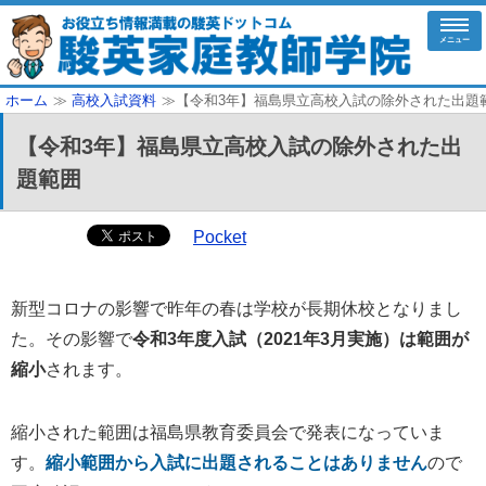
メニュー
ホーム
≫
高校入試資料
≫【令和3年】福島県立高校入試の除外された出題
【令和3年】福島県立高校入試の除外された出
題範囲
Pocket
新型コロナの影響で昨年の春は学校が長期休校となりまし
た。その影響で
令和3年度入試（2021年3月実施）は範囲が
縮小
されます。
縮小された範囲は福島県教育委員会で発表になっていま
す。
縮小範囲から入試に出題されることはありません
ので