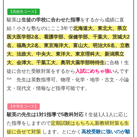
【高校生コース】
駿英は
生徒の学校に合わせた指導
をするから成績に直
結！小さな塾なのにここ3年で
北海道大、東北大、県立
医大医学部2名、看護学部、保健学部、千葉大、茨城大2
名、福島大2名、東京海洋大、富山大、明治大6名、立教
大、法政大、中央大、東洋大、東京理科大、新潟県立
大、会津大、千葉工大、奥羽大薬学部特待生
に合格！生
徒に合せた受験対策をするから
入試にめちゃ強い
んです
^^ 先生は英数指導可。物理・化学・地学・古文・小論
文・現代文・情報など指導可能です。
【中学生コース】
駿英の先生は1対1指導で5教科対応！
生徒1人1人に応じ
た指導をしますので
定期試験はもちろん新教研対策も生
徒に合せて対策
します。とにかく
高校受験に強いのが駿