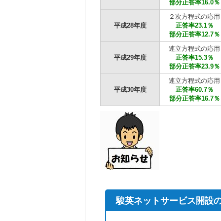
部分正答率16.0％
２次方程式の応用
平成28年度
正答率23.1％
部分正答率12.7％
連立方程式の応用
平成29年度
正答率15.3％
部分正答率23.9％
連立方程式の応用
平成30年度
正答率60.7％
部分正答率16.7％
駿英ネットサービス開設