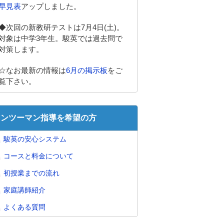
早見表
アップしました。
◆次回の新教研テストは7月4日(土)。
対象は中学3年生。駿英では過去問で
対策します。
☆なお最新の情報は
6月の掲示板
をご
覧下さい。
マンツーマン指導を希望の方
駿英の安心システム
コースと料金について
初授業までの流れ
家庭講師紹介
よくある質問