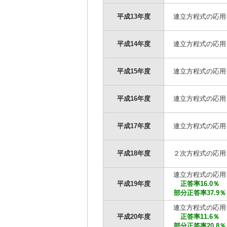
平成13年度
連立方程式の応用
平成14年度
連立方程式の応用
平成15年度
連立方程式の応用
平成16年度
連立方程式の応用
平成17年度
連立方程式の応用
平成18年度
２次方程式の応用
連立方程式の応用
平成19年度
正答率16.0％
部分正答率37.9％
連立方程式の応用
平成20年度
正答率11.6％
部分正答率20.8％