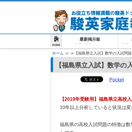
最新掲示板
駿英の最新ニュース
駿英の
HOME
ホーム
≫
≫【福島県立入試】数学の入試問題
【福島県立入試】数学の入
Pocket
【2019年受験用】福島県立高校
10年以上分析していると状況は
福島県の高校入試問題の特徴は数