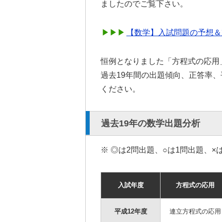
ましたのでご覧下さい。
【数学】入試問題の予想＆
恒例となりました「方程式の応用
過去19年間の出題傾向、正答率
ください。
過去19年の数学出題分析
※ ◎は2問出題、○は1問出題、×
入試年度
方程式の応用
平成12年度
連立方程式の応用