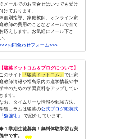
※メールでのお問合せはいつでも受け
付けております。
※個別指導、家庭教師、オンライン家
庭教師の費用のことなどメールで全て
お応えします。お気軽にメール下さ
い。
>>>お問合わせフォーム<<<
【駿英ドットコム＆ブログについて】
このサイト
『駿英ドットコム』
では家
庭教師情報や福島県内の進学情報や中
学生のための学習資料をアップしてい
きます。
なお、タイムリーな情報や勉強方法、
学習コラムは駿英の
公式ブログ駿英式
『勉強術』!
で紹介しています。
◆
１学期生徒募集！無料体験学習も実
施中です。