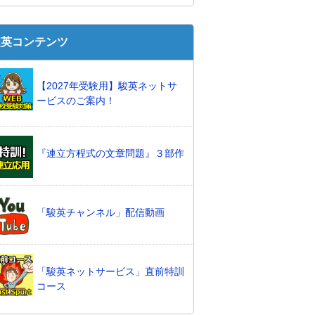
駿英コンテンツ
【2027年受験用】駿英ネットサ
ービスのご案内！
『連立方程式の文章問題』３部作
「駿英チャンネル」配信動画
「駿英ネットサービス」直前特訓
コース