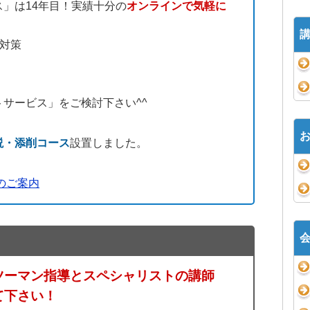
」は14年目！実績十分の
オンラインで気軽に
対策
サービス」をご検討下さい^^
説・添削コース
設置しました。
のご案内
ツーマン指導とスペシャリストの講師
て下さい！