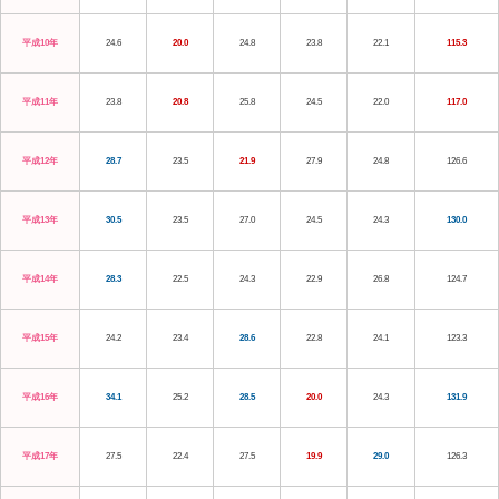
平成10年
24.6
20.0
24.8
23.8
22.1
115.3
平成11年
23.8
20.8
25.8
24.5
22.0
117.0
平成12年
28.7
23.5
21.9
27.9
24.8
126.6
平成13年
30.5
23.5
27.0
24.5
24.3
130.0
平成14年
28.3
22.5
24.3
22.9
26.8
124.7
平成15年
24.2
23.4
28.6
22.8
24.1
123.3
平成16年
34.1
25.2
28.5
20.0
24.3
131.9
平成17年
27.5
22.4
27.5
19.9
29.0
126.3