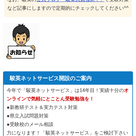
など記事にしますので定期的にチェックしてください^^
駿英ネットサービス開設のご案内
今年で「駿英ネットサービス」は14年目！実績十分の
オ
ンラインで気軽にとことん受験勉強を！
●新教研テスト＆実力テスト対策
●県立入試問題対策
●受験校のメール相談
力になります！「駿英ネットサービス」をご検討下さい