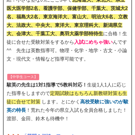
医大医学部2名、看護学部、保健学部、千葉大、茨城大2
名、福島大2名、東京海洋大、富山大、明治大6名、立教
大、法政大、中央大、東洋大、東京理科大、新潟県立
大、会津大、千葉工大、奥羽大薬学部特待生
に合格！生
徒に合せた受験対策をするから
入試にめちゃ強い
んです
^^ 先生は英数指導可。物理・化学・地学・古文・小論
文・現代文・情報など指導可能です。
【中学生コース】
駿英の先生は1対1指導で5教科対応！
生徒1人1人に応じ
た指導をしますので
定期試験はもちろん新教研対策も生
徒に合せて対策
します。とにかく
高校受験に強いのが駿
英の特長
！荒れた今年の県立入試も全員合格しました！
渡部、金田、鈴木も待機中！