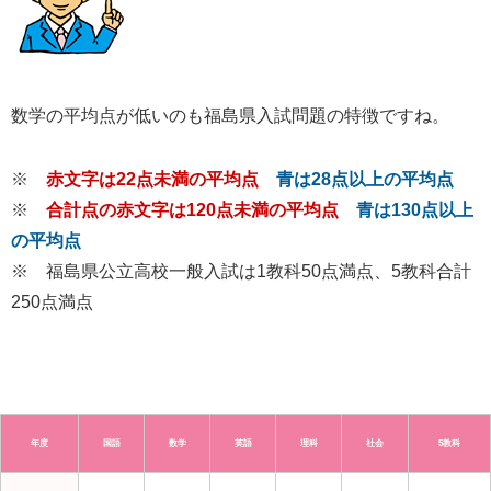
数学の平均点が低いのも福島県入試問題の特徴ですね。
※
赤文字は22点未満の平均点
青は28点以上の平均点
※
合計点の赤文字は120点未満の平均点
青は130点以上
の平均点
※ 福島県公立高校一般入試は1教科50点満点、5教科合計
250点満点
年度
国語
数学
英語
理科
社会
5教科