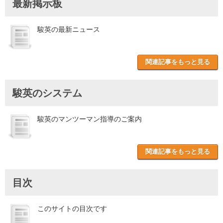
最新掲示板
駿英の最新ニュース
関連記事をもっと見る
駿英のシステム
駿英のマンツーマン指導のご案内
関連記事をもっと見る
目次
このサイトの目次です