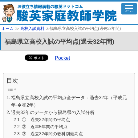
メニュー
ホーム
≫
高校入試資料
≫福島県立高校入試の平均点(過去32年間)
福島県立高校入試の平均点(過去32年間)
Pocket
目次
福島県立高校入試の平均点全データ：過去32年（平成元
年-令和2年）
過去32年のデータから福島県の入試分析
① 過去32年間の平均点
② 近年5年間の平均点
③ 過去32年間の教科別最高点