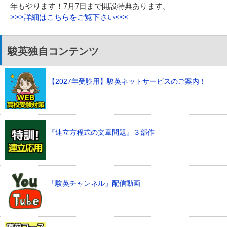
年もやります！7月7日まで開設特典あります。
>>>詳細はこちらをご覧下さい<<<
駿英独自コンテンツ
【2027年受験用】駿英ネットサービスのご案内！
『連立方程式の文章問題』３部作
「駿英チャンネル」配信動画