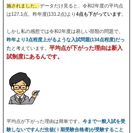
施されました。
データだけ見ると、令和2年度の平均点
は127.1点、昨年度(131.2点)より
4点も下がっています
。
しかし私の感想では令和2年度は易しい部類の問題で、
昨年より3点程度上がるような入試問題(134点程度)だっ
平均点が下がった理由は新入
た
と考えています。
試制度にあるんです。
平均点が下がった理由は簡単です。
今まで一般入試を受
験しないですんだ生徒(Ⅰ期受験合格者)が受験すること