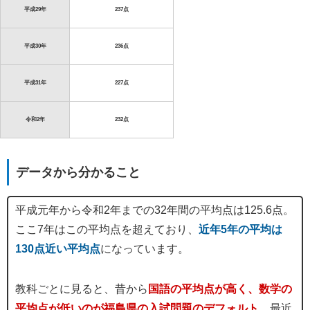
平成29年
237点
平成30年
236点
平成31年
227点
令和2年
232点
データから分かること
平成元年から令和2年までの32年間の平均点は125.6点。
ここ7年はこの平均点を超えており、
近年5年の平均は
130点近い平均点
になっています。
教科ごとに見ると、昔から
国語の平均点が高く、数学の
平均点が低いのが福島県の入試問題のデフォルト
。最近