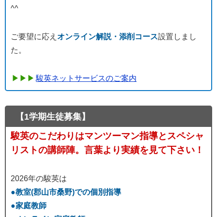
^^
ご要望に応え
オンライン解説・添削コース
設置しまし
た。
駿英ネットサービスのご案内
【1学期生徒募集】
駿英のこだわりはマンツーマン指導とスペシャ
リストの講師陣。言葉より実績を見て下さい！
2026年の駿英は
●教室(郡山市桑野)での個別指導
●家庭教師