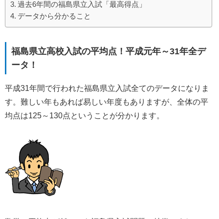
過去6年間の福島県立入試「最高得点」
データから分かること
福島県立高校入試の平均点！平成元年～31年全デ
ータ！
平成31年間で行われた福島県立入試全てのデータになりま
す。難しい年もあれば易しい年度もありますが、全体の平
均点は125～130点ということが分かります。