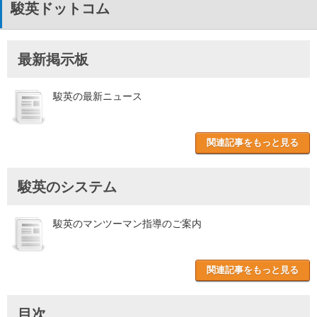
駿英ドットコム
最新掲示板
駿英の最新ニュース
関連記事をもっと見る
駿英のシステム
駿英のマンツーマン指導のご案内
関連記事をもっと見る
目次