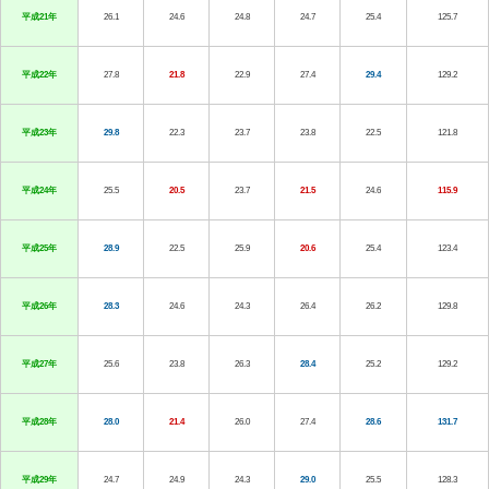
平成21年
26.1
24.6
24.8
24.7
25.4
125.7
平成22年
27.8
21.8
22.9
27.4
29.4
129.2
平成23年
29.8
22.3
23.7
23.8
22.5
121.8
平成24年
25.5
20.5
23.7
21.5
24.6
115.9
平成25年
28.9
22.5
25.9
20.6
25.4
123.4
平成26年
28.3
24.6
24.3
26.4
26.2
129.8
平成27年
25.6
23.8
26.3
28.4
25.2
129.2
平成28年
28.0
21.4
26.0
27.4
28.6
131.7
平成29年
24.7
24.9
24.3
29.0
25.5
128.3