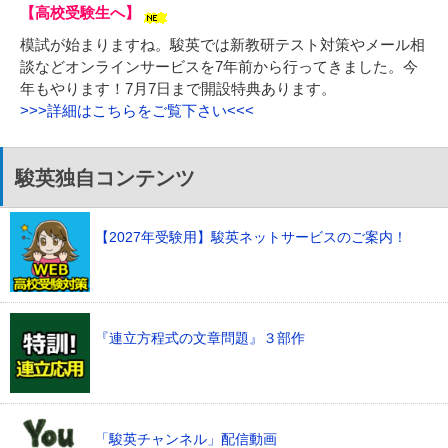
【高校受験生へ】
模試が始まりますね。駿英では新教研テスト対策やメール相
談などオンラインサービスを7年前から行ってきました。今
年もやります！7月7日まで開設特典あります。
>>>詳細はこちらをご覧下さい<<<
駿英独自コンテンツ
【2027年受験用】駿英ネットサービスのご案内！
『連立方程式の文章問題』３部作
「駿英チャンネル」配信動画