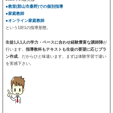
●教室(郡山市桑野)での個別指導
●家庭教師
●オンライン家庭教師
という1対1の指導形態。
生徒1人1人の学力・ペースに合わせ経験豊富な講師陣
が
行います。
指導教科もテキストも生徒の要望に応じプラ
ン作成
。だからひと味違います。まずは体験学習で違い
を実感下さい。