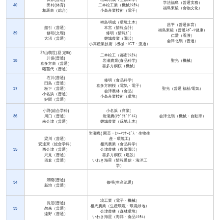
学法福島（普通実務）
40
田村(体育)
二本松工業（機械ｼｽﾃﾑ）
福島東稜（食物文化）
相馬東（総合）
小高産業技術（電子）
福島明成（環境土木）
昌平（普通体育）
船引（普通）
本宮（情報会計）
福島東稜（普通ｽﾎﾟｰﾂ健康）
39
修明(文理)
修明（情報ﾋﾞ）
仁愛（看護）
大沼（普通）
磐城農業（園芸）
会津北嶺（普通）
小高産業技術（機械・ICT・流通）
郡山萌世(昼 定時)
二本松工（都市ｼｽﾃﾑ）
川俣(普通)
38
岩瀬農業(食品科学)
聖光（機械）
喜多方東（普通）
喜多方桐桜（機械）
猪苗代（普通）
石川(普通)
修明（食品科学）
田島（普通）
喜多方桐桜（電気・電子）
37
板下（普通）
聖光（普通 福祉/電気）
会津農林（食品）
小名浜（普通）
小高産業技術（環境）
好間（普通）
小野(総合学科)
小名浜（商業）
36
川口（普通）
岩瀬農(ｱｸﾞﾘﾋﾞｼﾞﾈｽ)
会津北嶺（機械・自動車）
南会津（普通）
磐城農業（緑地土木）
岩瀬農( 園芸・ﾋｭｰﾏﾝｻｰﾋﾞｽ・生物生
梁川（普通）
産・環境工)
安達東（総合学科）
相馬農業（食品科学）
35
西会津（普通）
会津農林（農業園芸）
只見（普通）
喜多方桐桜（建設）
四倉（普通）
いわき海星（情報通信・海洋工
学）
湖南(普通)
34
修明(生産流通)
新地（普通）
塙工業（電子・機械）
長沼(普通)
相馬農業（生産環境・環境緑地）
33
勿来（普通）
会津農林（森林環境）
遠野（普通）
いわき海星（海洋・食品ｼｽﾃﾑ）