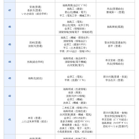
福島商業(会計ﾋﾞｼﾞﾈｽ）
安達(普通)
福島工（建築）
尚志(普通総合)
47
喜多方(普通）
郡山北(機械・電子)
磐城第一（普通)
いわき総合（総合学科）
平工（電気工学・機械工学）
福島工（電気）
郡山北(電気・化学工学)
46
福島東稜(看護)
会津工（情報技術）
清陵情報(情報電子・情報処理)
福島工（機械・環境化学）
清陵情報（情報会計）
田村(普通)
聖光学院(普通進学)
45
会津工（建築ｲﾝﾃﾘｱ）
須賀川(普通)
昌平（普通）
平工（土木環境工学）
平商（ｵﾌｨｽ会計・情報ｼｽﾃﾑ）
福島明成（食品科学）
帝京安積（普通）
44
光南(総合学科)
清陵情報(電子機械)
尚志(情報総合)
白河実業(電子)
会津工（電気）
郡大付属(普通・音楽)
43
福島北(総合)
平商（流通ﾋﾞｼﾞﾈｽ）
学法石川（普通）
福島明成（生産情報）
保原（商業）
42
須賀川(ｵﾌｨｽ情報)
会津工（機械）
勿来工（機械・建築）
二本松工業（情報ｼｽﾃﾑ）
福島明成（生物生産）
郡大付属(美術・食物)
白河実業(農業・機械・電気)
聖光学院(情報電子)
本宮（普通）
会津工（ｾﾗﾐｯｸ化学）
41
帝京安積（ﾋﾞｼﾞﾈｽ総合）
ふたば未来学園（総合）
喜多方桐桜（経営ﾏﾈｼﾞﾒﾝﾄ）
福島東稜（ｷｬﾘｱﾃﾞｻﾞｲﾝ）
磐城農業（食品・生活）
若松ザベリオ(普通GT)
勿来工（電気・電子・化学）
小高産業技術（電気・経済金融）
保原(普通)
福島明成（生物工学）