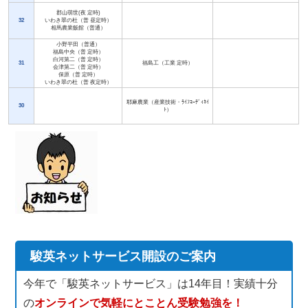
郡山萌世(夜 定時)
32
いわき翠の杜（普 昼定時）
相馬農業飯館（普通）
小野平田（普通）
福島中央（普 定時）
白河第二（普 定時）
31
福島工（工業 定時）
会津第二（普 定時）
保原（普 定時）
いわき翠の杜（普 夜定時）
耶麻農業（産業技術・ﾗｲﾌｺｰﾃﾞｨﾈｲ
30
ﾄ）
駿英ネットサービス開設のご案内
今年で「駿英ネットサービス」は14年目！実績十分
の
オンラインで気軽にとことん受験勉強を！