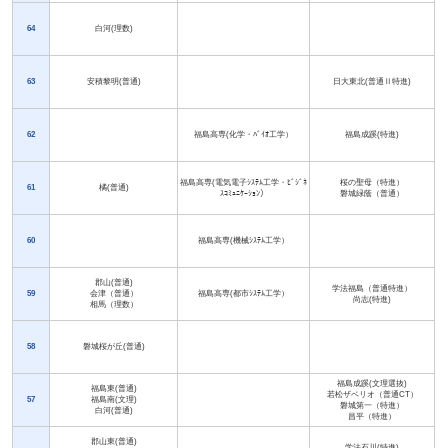
64
白河(理数)
63
安積黎明(普通)
日大東北(普通Ⅱ特進)
62
福島高専(化学・ﾊﾞｲｵ工学）
福島成蹊(特進)
福島高専(電気電子ｼｽﾃﾑ工学・ﾋﾞｼﾞﾈ
桜の聖母（特進）
61
橘(普通)
ｽｺﾐｭﾆｹｰｼｮﾝ）
磐城緑蔭（普通）
60
福島高専(機械ｼｽﾃﾑ工学）
郡山(普通)
学法福島（普通特進）
59
会津（普通）
福島高専(都市ｼｽﾃﾑ工学）
尚志(特進)
相馬（理数）
58
磐城桜が丘(普通)
福島成蹊(文理選抜)
福島東(普通)
若松ザベリオ（普通CT）
57
福島南(文理)
磐城第一（特進）
白河(普通)
昌平（特進）
郡山東(普通)
学法石川(特進)