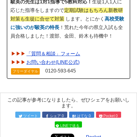
駿英の先生は1対1指導で5教科対応！
生徒1人1人に
応じた指導をしますので
定期試験はもちろん新教研
対策も生徒に合せて対策
します。とにかく
高校受験
に強いのが駿英の特長
！荒れた今年の県立入試も全
員合格しました！渡部、金田、鈴木も待機中！
「質問＆相談」フォーム
お問い合わせ(LINE公式)
0120-593-645
フリーダイヤル
この記事が参考になりましたら、ぜひシェアをお願いし
ます。
ツイート
シェア
0
はてな
0
Pocket
0
LINEで送る