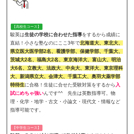
【高校生コース】
駿英は
生徒の学校に合わせた指導
をするから成績に
直結！小さな塾なのにここ3年で
北海道大、東北大、
県立医大医学部2名、看護学部、保健学部、千葉大、
茨城大2名、福島大2名、東京海洋大、富山大、明治
大6名、立教大、法政大、中央大、東洋大、東京理科
大、新潟県立大、会津大、千葉工大、奥羽大薬学部
特待生
に合格！生徒に合せた受験対策をするから
入
試にめちゃ強い
んです^^ 先生は英数指導可。物
理・化学・地学・古文・小論文・現代文・情報など
指導可能です。
【中学生コース】