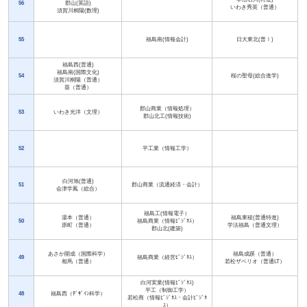
56
郡山(英語)
いわき秀英（普通）
須賀川桐陽(数理)
55
福島南(情報会計)
日大東北(普Ⅰ)
福島西(普通)
福島南(国際文化)
54
桜の聖母(総合進学)
須賀川桐陽（普通）
葵（普通）
郡山商業（情報処理）
53
いわき光洋（文理）
郡山北工(情報技術)
52
平工業（情報工学）
白河旭(普通)
51
郡山商業（流通経済・会計）
会津学鳳（総合）
福島工(情報電子）
湯本（普通）
福島東稜(普通特進)
50
福島商業（情報ﾋﾞｼﾞﾈｽ）
原町（普通）
学法福島（普通文理）
郡山北(建築)
あさか開成（国際科学）
福島成蹊（普通）
49
福島商業（経営ﾋﾞｼﾞﾈｽ）
相馬（普通）
若松ザベリオ（普通LT）
白河実業(情報ﾋﾞｼﾞﾈｽ)
平工（制御工学）
48
福島西（ﾃﾞｻﾞｲﾝ科学）
若松商（情報ﾋﾞｼﾞﾈｽ・会計ﾋﾞｼﾞﾈ
ｽ）