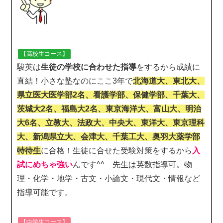
【高校生コース】
駿英は
生徒の学校に合わせた指導
をするから成績に
直結！小さな塾なのにここ3年で
北海道大、東北大、
県立医大医学部2名、看護学部、保健学部、千葉大、
茨城大2名、福島大2名、東京海洋大、富山大、明治
大6名、立教大、法政大、中央大、東洋大、東京理科
大、新潟県立大、会津大、千葉工大、奥羽大薬学部
特待生
に合格！生徒に合せた受験対策をするから
入
試にめちゃ強い
んです^^ 先生は英数指導可。物
理・化学・地学・古文・小論文・現代文・情報など
指導可能です。
【中学生コース】