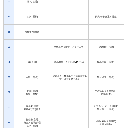
65
磐城(普通)
64
白河(理数)
日大東北(普通Ⅱ特進)
63
安積黎明(普通)
62
福島高専（化学・バイオ工学）
福島成蹊(特進)
61
橘(普通)
福島高専（ﾋﾞｼﾞﾈｽｺﾐｭﾆｹｰｼｮﾝ）
桜の聖母（特進）
福島高専（機械工学・電気電子工
60
会津（普通）
磐城緑蔭（普通）
学・都市システム）
郡山(普通)
学法福島（普通特進）
59
相馬（理数）
尚志(特進)
福島東(普通)
若松ザベリオ（普通CT）
58
磐城桜が丘(普通)
磐城第一（特進）
郡山東(普通)
福島成蹊(文理選抜)
57
須賀川桐陽(数理)
昌平（特進）
白河(普通)