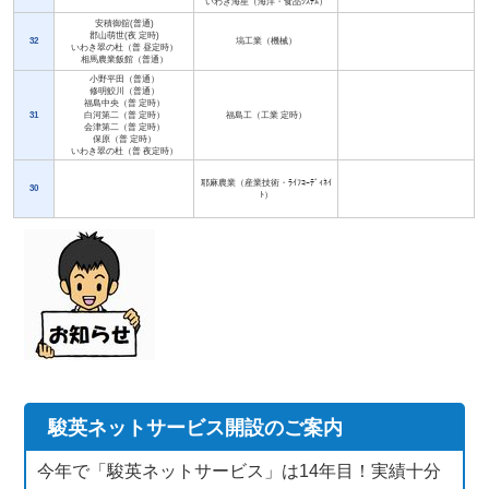
いわき海星（海洋・食品ｼｽﾃﾑ）
安積御舘(普通)
郡山萌世(夜 定時)
32
塙工業（機械）
いわき翠の杜（普 昼定時）
相馬農業飯館（普通）
小野平田（普通）
修明鮫川（普通）
福島中央（普 定時）
31
白河第二（普 定時）
福島工（工業 定時）
会津第二（普 定時）
保原（普 定時）
いわき翠の杜（普 夜定時）
耶麻農業（産業技術・ﾗｲﾌｺｰﾃﾞｨﾈｲ
30
ﾄ）
駿英ネットサービス開設のご案内
今年で「駿英ネットサービス」は14年目！実績十分