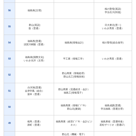
桜の聖母(英語)
56
福島南(文理)
学法石川(特進)
郡山(英語)
日大東北(普Ⅰ)
55
葵（普通）
いわき秀英（普通）
福島西(普通)
54
福島南(情報会計)
桜の聖母(総合進学)
須賀川桐陽（普通）
福島南(国際文化)
53
平工業（情報工学）
いわき秀英（普通）
いわき光洋（文理）
郡山商業（情報処理）
52
郡山北工(情報技術)
白河旭(普通)
郡山商業（流通経済・会計）
51
会津学鳳（総合）
福島工(情報電子）
湯本（普通）
福島商業（情報ﾋﾞｼﾞﾈｽ）
福島成蹊(普通)
50
郡山北(建築)
学法福島（普通文理）
相馬（普通）
福島商業（経営ﾋﾞｼﾞﾈｽ・会計ビジ
福島東稜（普通特進）
49
原町（普通）
ネス）
若松ザベリオ（普通LT）
郡山北（機械・電子）