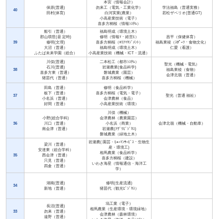
本宮（情報会計）
保原(普通)
勿来工（電気・工業化学）
学法福島（普通実務）
40
田村(体育)
白河実業(農業）
若松ザベリオ(普通GT)
小高産業技術（電子）
喜多方桐桜（情報ｼｽﾃﾑ）
船引（普通）
福島明成（環境土木）
郡山萌世(昼 定時)
修明（情報ﾏ・経営ﾋ）
昌平（保健体育）
39
修明(文理)
喜多方桐桜（ｴﾘｱﾏﾈｼﾞﾒﾝﾄ）
福島東稜（ｽﾎﾟｰﾂ・食物文化）
大沼（普通）
福島明成（環境土木）
仁愛（看護）
ふたば未来学園（総合）
小高産業技術（機械・ICT・流通）
川俣(普通)
二本松工（都市ｼｽﾃﾑ）
聖光（機械・電気）
石川(普通)
岩瀬農業(食品科学)
38
福島東稜（食物）
喜多方東（普通）
磐城農業（園芸）
会津北嶺（普通）
猪苗代（普通）
喜多方桐桜（機械）
田島（普通）
修明（食品科学）
板下（普通）
喜多方桐桜（電気・電子）
37
聖光（普通 福祉）
小名浜（普通）
会津農林（食品）
好間（普通）
小高産業技術（環境）
川俣（機械）
小野(総合学科)
会津農林（農業園芸）
36
川口（普通）
小名浜（商業）
会津北嶺（機械・自動車）
南会津（普通）
岩瀬農(ｱｸﾞﾘﾋﾞｼﾞﾈｽ)
磐城農業（緑地土木）
岩瀬農( 園芸・ﾋｭｰﾏﾝｻｰﾋﾞｽ・生物生
梁川（普通）
産・環境工)
安達東（総合学科）
相馬農業（食品科学）
35
西会津（普通）
喜多方桐桜（建設）
只見（普通）
いわき海星（情報通信・海洋工
四倉（普通）
学）
湖南(普通)
修明(生産流通)
34
新地（普通）
猪苗代（観光ﾋﾞｼﾞﾈｽ）
塙工業（電子）
長沼(普通)
相馬農業（生産環境・環境緑地）
33
勿来（普通）
会津農林（森林環境）
遠野（普通）