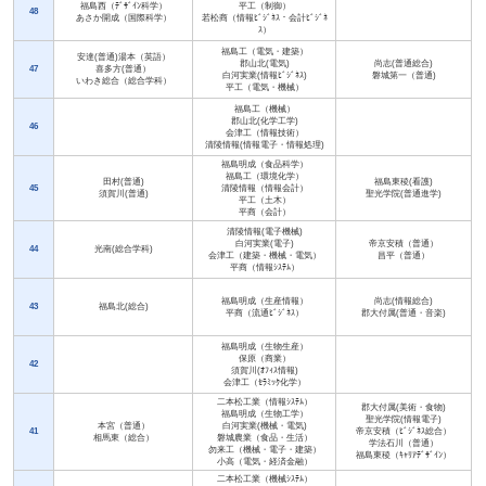
福島西（ﾃﾞｻﾞｲﾝ科学）
平工（制御）
48
あさか開成（国際科学）
若松商（情報ﾋﾞｼﾞﾈｽ・会計ﾋﾞｼﾞﾈ
ｽ）
福島工（電気・建築）
安達(普通)湯本（英語）
郡山北(電気)
尚志(普通総合)
47
喜多方(普通）
白河実業(情報ﾋﾞｼﾞﾈｽ)
磐城第一（普通)
いわき総合（総合学科）
平工（電気・機械）
福島工（機械）
郡山北(化学工学)
46
会津工（情報技術）
清陵情報(情報電子・情報処理)
福島明成（食品科学）
福島工（環境化学）
田村(普通)
福島東稜(看護)
45
清陵情報（情報会計）
須賀川(普通)
聖光学院(普通進学)
平工（土木）
平商（会計）
清陵情報(電子機械)
白河実業(電子)
帝京安積（普通）
44
光南(総合学科)
会津工（建築・機械・電気）
昌平（普通）
平商（情報ｼｽﾃﾑ）
福島明成（生産情報）
尚志(情報総合)
43
福島北(総合)
平商（流通ﾋﾞｼﾞﾈｽ）
郡大付属(普通・音楽)
福島明成（生物生産）
保原（商業）
42
須賀川(ｵﾌｨｽ情報)
会津工（ｾﾗﾐｯｸ化学）
二本松工業（情報ｼｽﾃﾑ）
郡大付属(美術・食物)
福島明成（生物工学）
聖光学院(情報電子)
本宮（普通）
白河実業(機械・電気)
41
帝京安積（ﾋﾞｼﾞﾈｽ総合）
相馬東（総合）
磐城農業（食品・生活）
学法石川（普通）
勿来工（機械・電子・建築）
福島東稜（ｷｬﾘｱﾃﾞｻﾞｲﾝ）
小高（電気・経済金融）
二本松工業（機械ｼｽﾃﾑ）