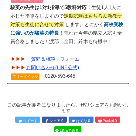
駿英の先生は1対1指導で5教科対応！
生徒1人1人に
応じた指導をしますので
定期試験はもちろん新教研
対策も生徒に合せて対策
します。とにかく
高校受験
に強いのが駿英の特長
！荒れた今年の県立入試も全
員合格しました！渡部、金田、鈴木も待機中！
「質問＆相談」フォーム
お問い合わせ(LINE公式)
0120-593-645
フリーダイヤル
この記事が参考になりましたら、ぜひシェアをお願いし
ます。
ツイート
シェア
0
はてな
0
Pocket
0
LINEで送る