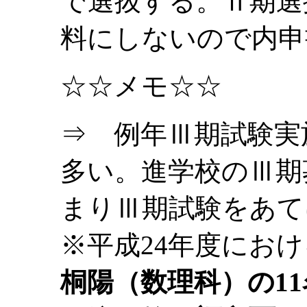
で選抜する。
Ⅱ期選
料にしない
ので内申
☆☆メモ☆☆
⇒ 例年Ⅲ期試験実
多い。
進学校のⅢ期
まりⅢ期試験をあて
※平成24年度にお
桐陽（数理科）の1