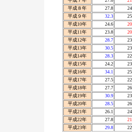
平成７年
27.6
21
平成８年
27.8
24
平成９年
32.3
25
平成10年
24.6
20
平成11年
23.8
20
平成12年
28.7
23
平成13年
30.5
23
平成14年
28.3
22
平成15年
24.2
23
平成16年
34.1
25
平成17年
27.5
22
平成18年
27.7
26
平成19年
30.9
23
平成20年
28.5
26
平成21年
26.1
24
平成22年
27.8
21
平成23年
29.8
22