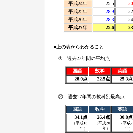
平成24年
25.5
20
平成25年
28.9
22
平成26年
28.3
24
平成27年
25.6
23
■上の表からわかること
① 過去27年間の平均点
国語
数学
英語
28.0点
22.5点
25.3点
② 過去27年間の教科別最高点
国語
数学
英語
34.1点
26.4点
30.8点
（平成16
（平成20
（平成7
年）
年）
年）