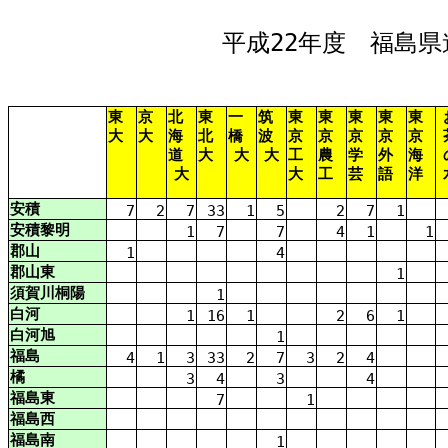
平成
22
年度
福島県
東
京
北
東
一
筑
東
東
東
東
東
大
大
海
北
橋
波
京
京
京
京
京
道
大
大
大
工
農
学
外
海
大
大
工
芸
語
洋
安
積
7
2
7
33
1
5
2
7
1
安積
黎明
1
7
7
4
1
1
郡山
1
4
郡山
東
1
須賀川
桐
陽
1
白河
1
16
1
2
6
1
白河
旭
1
福島
4
1
3
33
2
7
3
2
4
橘
3
4
3
4
福島
東
7
1
福島
西
福島
南
1