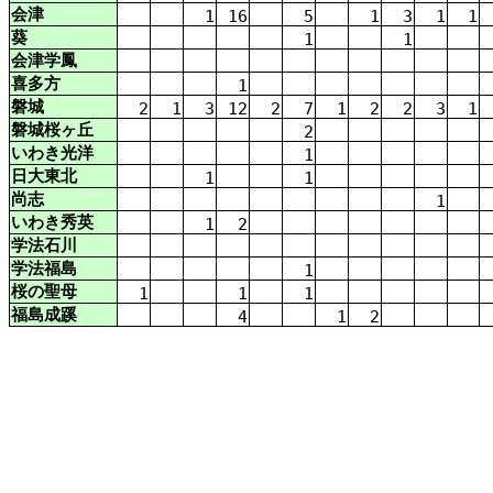
会津
1
16
5
1
3
1
1
葵
1
1
会津
学
鳳
喜多方
1
磐城
2
1
3
12
2
7
1
2
2
3
1
磐城
桜ヶ丘
2
いわき
光
洋
1
日大
東北
1
1
尚
志
1
いわき
秀英
1
2
学
法
石川
学
法
福島
1
桜
の
聖母
1
1
1
福島
成蹊
4
1
2