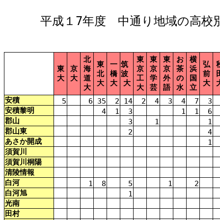
平成
１7
年度
中通
り
地域
の
高校
北
東
東
東
お
横
東
一
筑
弘
東
京
海
京
京
京
茶
浜
北
橋
波
前
大
大
道
工
学
外
の
国
大
大
大
大
大
大
芸
語
水
立
安
積
5
6
35
2
14
2
4
3
4
7
3
安積
黎明
4
1
3
1
1
6
郡山
3
1
1
郡山
東
2
4
あさか
開成
1
須賀川
須賀川
桐
陽
清
陵
情報
白河
1
8
5
1
2
白河
旭
1
光
南
田村