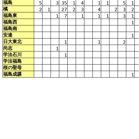
福島
5
3
35
1
4
1
1
5
1
橘
2
1
27
2
3
4
2
3
2
福島
東
1
7
1
1
1
3
1
福島
西
1
福島
南
安達
1
日大
東北
1
1
2
尚
志
1
学
法
石川
1
学
法
福島
桜
の
聖母
福島
成蹊
1